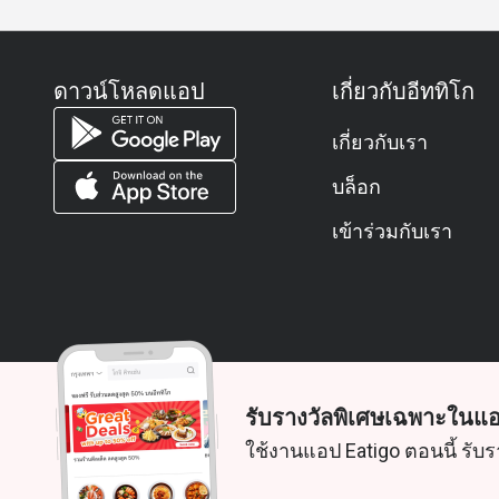
ดาวน์โหลดแอป
เกี่ยวกับอีททิโก
เกี่ยวกับเรา
บล็อก
เข้าร่วมกับเรา
รับรางวัลพิเศษเฉพาะในแอ
© 2026 Zoek. สงวนลิขสิทธิ์
ใช้งานแอป Eatigo ตอนนี้ รับร