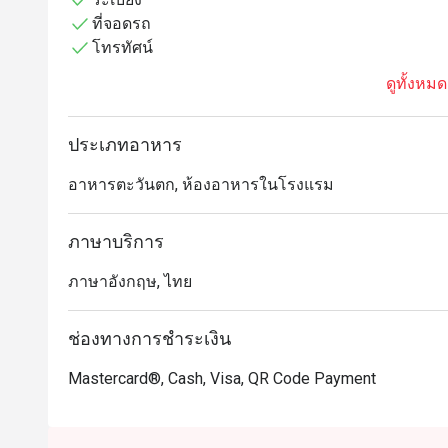
เมนูที่ลูกค้าบอกต่อและแนะนำเป็นอย่างยิ่งคือ สปาเก็ตตี
ที่จอดรถ
แบบเติมไม่อั้น (Free-flow Cocktails) ซึ่งมักจะถูกพูดถึง
โทรทัศน์
ร้านก็ยังได้รับคำชมในเรื่องของรสชาติที่อร่อยลงตัว ถือ
ดูทั้งหมด
รีวิวจากลูกค้า

ในภาพรวม รีวิวจากลูกค้าค่อนข้างมีหลากหลายมุมมอง
ประเภทอาหาร
ในเรื่องของบรรยากาศร้านที่ดีเยี่ยม รวมถึงคุณภาพของเคร
อาหารตะวันตก, ห้องอาหารในโรงแรม
คำแนะนำเพิ่มเติม

ตัวร้านเดินทางสะดวกสบายอย่างยิ่งเนื่องจากตั้งอยู่ใกล้ก
ภาษาบริการ
ได้ง่าย บรรยากาศบนดาดฟ้าที่หรูหราของร้านยังมอบวิวท
ในการนั่งทานอาหารและพักผ่อนหย่อนใจอย่างมีสไตล์

ภาษาอังกฤษ, ไทย
ข้อมูลการจอง:

ช่องทางการชำระเงิน
สำหรับใครที่สนใจมาสัมผัสบรรยากาศที่ GLARE EATERY &
ผ่านแอปพลิเคชัน FunNow หรือ eatigo มาร่วมเพลิดเพล
Mastercard®, Cash, Visa, QR Code Payment
สวยสะดุดตาแห่งนี้