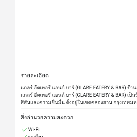
รายละเอียด
แกลร์ อีตเทอรี แอนด์ บาร์ (GLARE EATERY & BAR) ร้
แกลร์ อีตเทอรี แอนด์ บาร์ (GLARE EATERY & BAR) เป็น
สีสันและความชื่นมื่น ตั้งอยู่ในเขตคลองสาน กรุงเทพมหานค
ตกแต่งที่ทันสมัยและมีสไตล์ รวมถึงบรรยากาศที่คึกคักม
ตอบโจทย์ทุกความชอบ ทำให้ที่นี่เป็นตัวเลือกยอดนิยมขอ
สิ่งอำนวยความสะดวก
Wi-Fi
เมนูเด็ดห้ามพลาดของ GLARE EATERY & BAR

ระเบียง