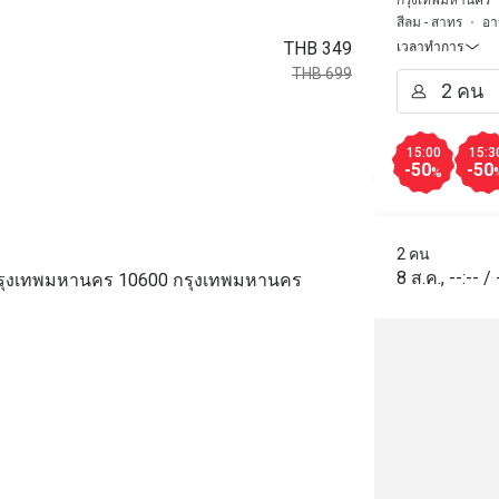
สีลม - สาทร
อา
THB 349
เวลาทำการ
THB 699
15:00
15:3
-50
-50
%
2 คน
8 ส.ค.
,
--:--
/
กรุงเทพมหานคร 10600 กรุงเทพมหานคร