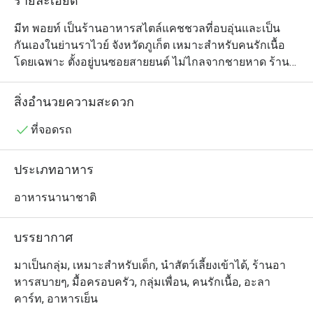
รายละเอียด
มีท พอยท์ เป็นร้านอาหารสไตล์แคชชวลที่อบอุ่นและเป็น
กันเองในย่านราไวย์ จังหวัดภูเก็ต เหมาะสำหรับคนรักเนื้อ
โดยเฉพาะ ตั้งอยู่บนซอยสายยนต์ ไม่ไกลจากชายหาด ร้านมี
บรรยากาศสบาย ๆ เป็นมิตร เหมาะสำหรับครอบครัว คู่รัก 
หรือกลุ่มเพื่อน เมนูของร้านโดดเด่นด้วยเนื้อคุณภาพดีที่ไม่
สิ่งอำนวยความสะดวก
แช่แข็ง เช่น ชิชเคบับ ลูลาเคบับ สเต็กริบอาย และเบอร์เกอร์
แบบกูร์เมต์ ย่างอย่างพิถีพิถัน เสิร์ฟคู่กับผักย่างกรอบและซอส
ที่จอดรถ
โฮมเมดสูตรเฉพาะของร้าน นอกจากนี้ยังมีเมนูสำหรับเด็ก 
ของหวานโฮมเมด พนักงานบริการอย่างรวดเร็ว เป็นมิตร 
ประเภทอาหาร
และสามารถสื่อสารภาษาอังกฤษได้ดี ที่ร้านยังมีกิจกรรม
สนุก ๆ เช่น ค่ำคืนตอบคำถาม(Quiz Night) เหมาะสำหรับผู้ที่
อาหารนานาชาติ
มองหามื้ออาหารย่างแสนอร่อยในบรรยากาศสบาย ๆ ทาง
ตอนใต้ของภูเก็ต
บรรยากาศ
มาเป็นกลุ่ม, เหมาะสำหรับเด็ก, นำสัตว์เลี้ยงเข้าได้, ร้านอา
หารสบายๆ, มื้อครอบครัว, กลุ่มเพื่อน, คนรักเนื้อ, อะลา
คาร์ท, อาหารเย็น