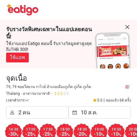
รับรางวัลพิเศษเฉพาะในแอปเลยตอน
นี้!
ใช้งานแอป Eatigo ตอนนี้ รับรางวัลมูลค่าสูงสุด
ถึงTHB 300!
ใช้แอพ
จุดเนื้อ
79, 79 ซอยใสยวน ราไวย์ อำเภอเมืองภูเก็ต ภูเก็ต ภูเก็ต
Thalang
อาหารนานาชาติ
เวลาทำการ
5.0
|
จองแล้ว 68 ครั้ง
16:30
17:00
17:30
18:00
18:30
19:00
19:30
20:0
-30
-25
-25
-25
-20
-10
-10
-10
%
%
%
%
%
%
%