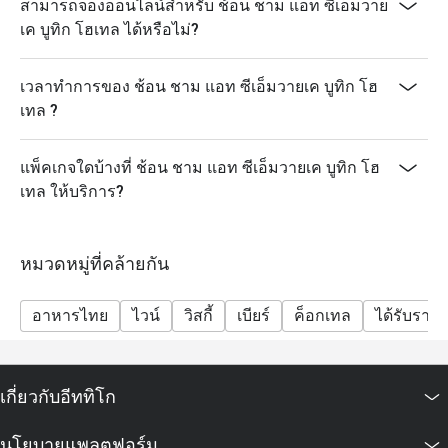
สามารถจองออนไลน์สำหรับ ช้อน ชาม แอท ซีเอ็มวาย
เค บูทิก โฮเทล ได้หรือไม่?
เวลาทำการของ ช้อน ชาม แอท ซีเอ็มวายเค บูทิก โฮ
เทล ?
แพ็คเกจใดบ้างที่ ช้อน ชาม แอท ซีเอ็มวายเค บูทิก โฮ
เทล ให้บริการ?
หมวดหมู่ที่คล้ายกัน
อาหารไทย
ไวน์
วิสกี้
เบียร์
ค็อกเทล
ได้รับรางว
เกี่ยวกับอีททิโก
นโยบายแพลตฟอร์ม