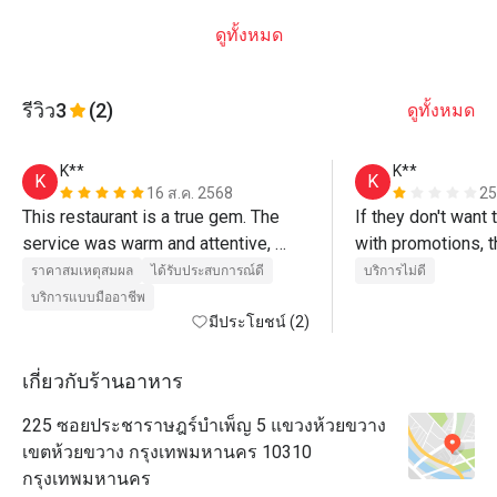
ดูทั้งหมด
รีวิว
3
(2)
ดูทั้งหมด
K**
K**
K
K
16 ส.ค. 2568
25
This restaurant is a true gem. The 
If they don't want t
service was warm and attentive, 
with promotions, t
making me feel welcome from start 
listed it on Eatigo.
ราคาสมเหตุสมผล
ได้รับประสบการณ์ดี
บริการไม่ดี
to finish. The atmosphere is unique 
complicated, and th
บริการแบบมืออาชีพ
and thoughtfully designed—both 
มีประโยชน์ (2)
of customers. How
cozy and memorable. Best of all, the 
asked about the me
food was outstanding, full of bold 
didn't properly an
เกี่ยวกับร้านอาหาร
flavors and clear attention to detail. A 
were eligible for 
225 ซอยประชาราษฎร์บำเพ็ญ 5 แขวงห้วยขวาง
perfect spot for any occasion—I’ll 
they denied discou
เขตห้วยขวาง กรุงเทพมหานคร 10310
definitely be back.
The food wasn't exp
กรุงเทพมหานคร
like they were doin