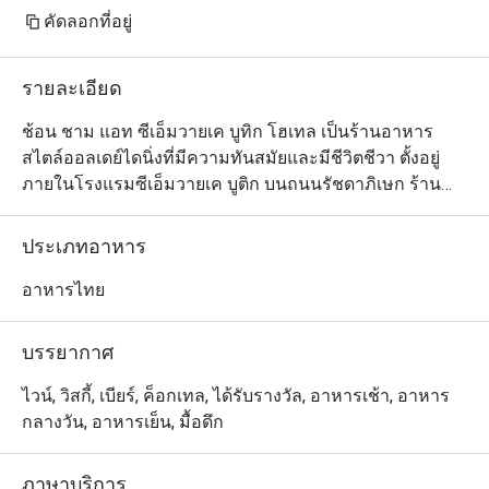
and I don't want to
คัดลอกที่อยู่
รายละเอียด
ช้อน ชาม แอท ซีเอ็มวายเค บูทิก โฮเทล เป็นร้านอาหาร
สไตล์ออลเดย์ไดนิ่งที่มีความทันสมัยและมีชีวิตชีวา ตั้งอยู่
ภายในโรงแรมซีเอ็มวายเค บูติก บนถนนรัชดาภิเษก ร้าน
ตกแต่งด้วยโทนสีที่ได้แรงบันดาลใจจากธีมสี CMYK มอบ
บรรยากาศที่สนุกสนานแต่ยังคงความเรียบหรู เมนูอาหารมี
ประเภทอาหาร
ความหลากหลาย ผสมผสานระหว่างอาหารไทยและ
นานาชาติ ปรุงด้วยวัตถุดิบสดใหม่ พร้อมเสิร์ฟตั้งแต่มื้อเช้า
อาหารไทย
จนถึงมื้อค่ำ พื้นที่ภายในร้านออกแบบโปร่งโล่งและเป็นมิตร 
เหมาะสำหรับทั้งแขกของโรงแรมและผู้มาเยือนทั่วไป ไม่ว่า
บรรยากาศ
จะเป็นการเริ่มต้นวันใหม่ด้วยอาหารเช้าสบาย ๆ มื้อกลางวัน
แบบไม่เป็นทางการ หรือมื้อค่ำที่ผ่อนคลายในบรรยากาศ
ไวน์, วิสกี้, เบียร์, ค็อกเทล, ได้รับรางวัล, อาหารเช้า, อาหาร
สไตล์บูติก
กลางวัน, อาหารเย็น, มื้อดึก
ภาษาบริการ