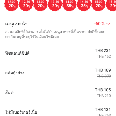
12:00
12:30
13:00
13:30
14:00
14:30
15:00
15:3
-20
-20
-20
-20
-35
-35
-20
-20
%
%
%
%
%
%
%
เมนูแนะนำ
-50 %
ส่วนลดอีททิโก้สามารถใช้ได้กับเมนูอาหารที่เป็นราคาปกติทั้งหมด
ยกเว้นเมนูที่ระบุไว้ในเงื่อนไขพิเศษ
THB 231
ฟิชแอนด์ชิปส์
THB 462
THB 189
สลัดกุ้งย่าง
THB 378
THB 105
ส้มตำ
THB 210
THB 131
ไม่มีเบอร์เกอร์เนื้อ
THB 263