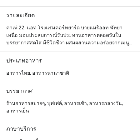
รายละเอียด
คาเฟ่ 22  แอท โรงแรมคอร์ทยาร์ด บายแมริออท พัทยา
เหนือ มอบประสบการณ์รับประทานอาหารตลอดวันใน
บรรยากาศสดใส มีชีวิตชีวา ผสมผสานความอร่อยจากเมนู
อาหารไทยและนานาชาติในสไตล์ร่วมสมัยอย่างลงตัว 
ภายในร้านคุณจะได้สัมผัสความสนุกจากครัวเปิด ที่เชฟมือ
ประเภทอาหาร
อาชีพปรุงอาหารสดใหม่ตรงหน้า พร้อมมุมอาหารเย็นที่จัด
เต็มไปด้วยโคลด์คัท สลัดสด และแอนติพาสติ  ด้วยการ
อาหารไทย, อาหารนานาชาติ
ตกแต่งที่ทันสมัย การบริการเอาใจใส่ และรสชาติอาหารที่
โดดเด่น ร้านนี้จึงเป็นจุดหมายที่ลงตัวสำหรับทั้งวันพักผ่อน
บรรยากาศ
สบาย ๆ หรือมื้อธุรกิจที่ต้องการความประทับใจแบบครบทุก
มิติ
ร้านอาหารสบายๆ, บุฟเฟต์, อาหารเช้า, อาหารกลางวัน,
อาหารเย็น
ภาษาบริการ