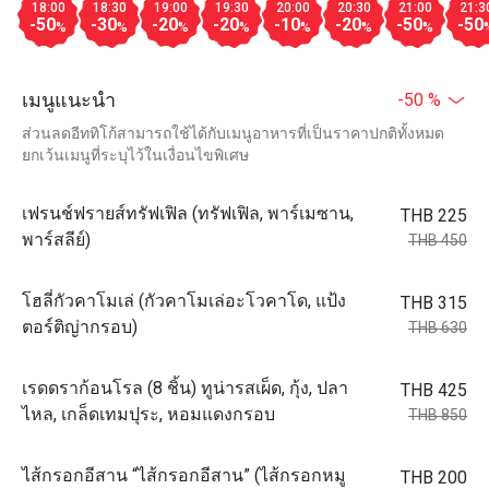
18:00
18:30
19:00
19:30
20:00
20:30
21:00
21:3
-50
-30
-20
-20
-10
-20
-50
-50
%
%
%
%
%
%
%
เมนูแนะนำ
-50 %
ส่วนลดอีททิโก้สามารถใช้ได้กับเมนูอาหารที่เป็นราคาปกติทั้งหมด
ยกเว้นเมนูที่ระบุไว้ในเงื่อนไขพิเศษ
เฟรนช์ฟรายส์ทรัฟเฟิล (ทรัฟเฟิล, พาร์เมซาน,
THB 225
พาร์สลีย์)
THB 450
โฮลี่กัวคาโมเล่ (กัวคาโมเล่อะโวคาโด, แป้ง
THB 315
ตอร์ติญ่ากรอบ)
THB 630
เรดดราก้อนโรล (8 ชิ้น) ทูน่ารสเผ็ด, กุ้ง, ปลา
THB 425
ไหล, เกล็ดเทมปุระ, หอมแดงกรอบ
THB 850
ไส้กรอกอีสาน “ไส้กรอกอีสาน” (ไส้กรอกหมู
THB 200