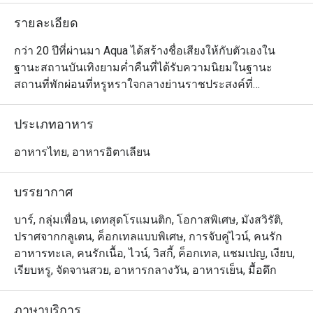
รายละเอียด
กว่า 20 ปีที่ผ่านมา Aqua ได้สร้างชื่อเสียงให้กับตัวเองใน
ฐานะสถานบันเทิงยามค่ำคืนที่ได้รับความนิยมในฐานะ
สถานที่พักผ่อนที่หรูหราใจกลางย่านราชประสงค์ที่
พลุกพล่าน และตอนนี้ หลังจากการปรับปรุงครั้งใหญ่ 
โอเอซิสที่ซ่อนอยู่แห่งนี้ก็พร้อมต้อนรับคุณอย่างอบอุ่นอีก
ประเภทอาหาร
ครั้ง ยกแก้วคริสตัลมาชนกันพร้อมจิบค็อกเทลคลาสสิกที่
รังสรรค์อย่างประณีตข้างสระปลาคาร์ปอันเป็นเอกลักษณ์ 
อาหารไทย, อาหารอิตาเลียน
ผ่อนคลายไปกับดนตรีแจ๊สและอาร์แอนด์บีสไตล์นิวออร์ลีนส์
ท่ามกลางต้นไม้เขียวชอุ่ม ไม่ว่าจะเป็นโอกาสพิเศษหรือการ
บรรยากาศ
พบปะส่วนตัว Aqua ก็เป็นสถานที่ที่ควรไปเยี่ยมชม
บาร์, กลุ่มเพื่อน, เดทสุดโรแมนติก, โอกาสพิเศษ, มังสวิรัติ,
ปราศจากกลูเตน, ค็อกเทลแบบพิเศษ, การจับคู่ไวน์, คนรัก
อาหารทะเล, คนรักเนื้อ, ไวน์, วิสกี้, ค็อกเทล, แชมเปญ, เงียบ,
เรียบหรู, จัดจานสวย, อาหารกลางวัน, อาหารเย็น, มื้อดึก
ภาษาบริการ