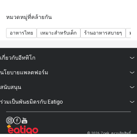
หมวดหมู่ที่คล้ายกัน
อาหารไทย
เหมาะสำหรับเด็ก
ร้านอาหารสบายๆ
มังส
เกี่ยวกับอีททิโก
นโยบายแพลตฟอร์ม
สนับสนุน
ร่วมเป็นพันธมิตรกับ Eatigo
© 2026 Zoek. สงวนลิขสิทธิ์