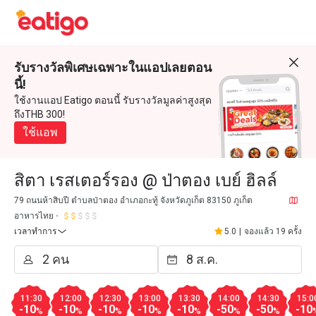
รับรางวัลพิเศษเฉพาะในแอปเลยตอน
นี้!
ใช้งานแอป Eatigo ตอนนี้ รับรางวัลมูลค่าสูงสุด
ถึงTHB 300!
ใช้แอพ
สิตา เรสเตอร์รอง @ ป่าตอง เบย์ ฮิลล์
79 ถนนห้าสิบปี ตำบลป่าตอง อำเภอกะทู้ จังหวัดภูเก็ต 83150 ภูเก็ต
อาหารไทย
เวลาทำการ
5.0
|
จองแล้ว 19 ครั้ง
11:30
12:00
12:30
13:00
13:30
14:00
14:30
15:0
-10
-10
-10
-10
-10
-50
-50
-10
%
%
%
%
%
%
%