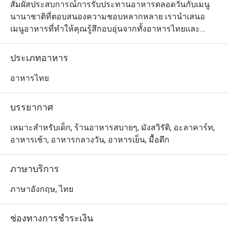
สัมผัสประสบการณ์การรับประทานอาหารตลอดวันกับเมนู
นานาชาติที่ตอบสนองความชอบหลากหลาย เรานำเสนอ
เมนูอาหารที่ทำให้คุณรู้สึกอบอุ่นจากทั้งอาหารไทยและ
อาหารตะวันตก ไม่ว่าคุณจะอยากลิ้มรสชาติอันเข้มข้นของ
อาหารไทยแท้ๆ หรือรสชาติที่คุ้นเคยของอาหารตะวันตก
ประเภทอาหาร
คลาสสิก เมนูของเราถูกออกแบบมาเพื่อตอบสนองความ
ชอบหลากหลายของทุกคน ตั้งแต่มื้อเช้าจนถึงมื้อค่ำ 
อาหารไทย
เพลิดเพลินกับอาหารจากทั่วโลกในบรรยากาศที่อบอุ่นและ
ผ่อนคลายริมสระว่ายน้ำ
บรรยากาศ
เหมาะสำหรับเด็ก, ร้านอาหารสบายๆ, มังสวิรัติ, อะลาคาร์ท,
อาหารเช้า, อาหารกลางวัน, อาหารเย็น, มื้อดึก
ภาษาบริการ
ภาษาอังกฤษ, ไทย
ช่องทางการชำระเงิน