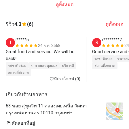
ดูทั้งหมด
รีวิว
4.3
(6)
ดูทั้งหมด
i*****n
r********7
I
R
24 ธ.ค. 2568
24
Great food and service. We will be 
back!
รสชาติอร่อย
ราคาสม
รสชาติอร่อย
ราคาสมเหตุสมผล
บริการดี
สถานที่สะอาด
สถานที่สะอาด
มีประโยชน์ (0)
เกี่ยวกับร้านอาหาร
63 ซอย สุขุมวิท 11 คลองเตยเหนือ วัฒนา
กรุงเทพมหานคร 10110 กรุงเทพฯ
คัดลอกที่อยู่