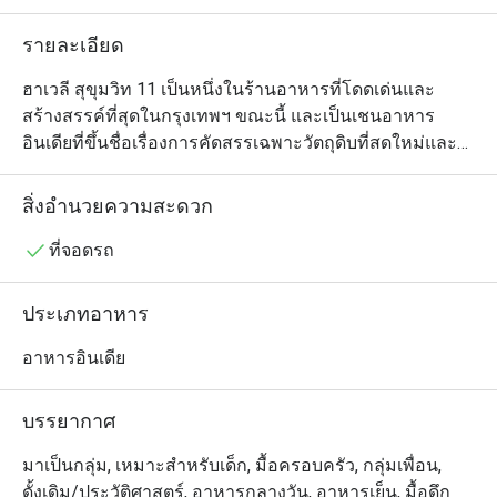
รายละเอียด
ฮาเวลี สุขุมวิท 11 เป็นหนึ่งในร้านอาหารที่โดดเด่นและ
สร้างสรรค์ที่สุดในกรุงเทพฯ ขณะนี้ และเป็นเชนอาหาร
อินเดียที่ขึ้นชื่อเรื่องการคัดสรรเฉพาะวัตถุดิบที่สดใหม่และ
รสชาติที่มีความเป็นธรรมชาติ การตกแต่งร้านที่มีเอกลักษณ์
ได้รับแรงบันดาลใจมาจาก "ฮาเวลี" และยุคสมัยของ Diwan 
สิ่งอำนวยความสะดวก
Chopra ผู้ว่าการเมืองมัลทานในสมัยจักรวรรดิซิกห์ โดย
สะท้อนถึงวัฒนธรรมและประเพณีการทำอาหารของชาว
ที่จอดรถ
ปัญจาบผ่านประติมากรรมอันสวยงามและการตกแต่งที่
หรูหราแต่เต็มเปี่ยมไปด้วยความอบอุ่น สำหรับเมนูมีหลาก
ประเภทอาหาร
หลาย ทั้งแบบมังสวิรัติและเนื้อสัตว์ อาหารจานซิกเนเจอร์
ของปัญจาบ เมนูจากเนื้อแกะ เนื้อไก่ อาหารทะเล อาหาร
อาหารอินเดีย
อินเดียใต้ และอาหารจีน-อินเดีย
บรรยากาศ
มาเป็นกลุ่ม, เหมาะสำหรับเด็ก, มื้อครอบครัว, กลุ่มเพื่อน,
ดั้งเดิม/ประวัติศาสตร์, อาหารกลางวัน, อาหารเย็น, มื้อดึก