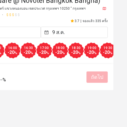
uare @ Novotel Bangkok Bangna)
ทร์ แขวงหนองบอน เขตประเวศ กรุงเทพฯ 10250 " กรุงเทพฯ
3.7
|
จองแล้ว 335 ครั้ง
0
16:00
16:30
17:00
18:00
18:30
19:00
19:30
20:0
-20
-20
-20
-20
-20
-20
-20
-50
%
%
%
%
%
%
%
%
ถัดไป
D***s
D
--%
28 ส.ค. 2565
20 เม.ย. 
ount, it is one of the most cost-
ets you can find in Thailand. 
 located in Bangna, makes an 
ming back to Bangkok from the 
airport or neighbouring regions. 
มีประโยชน์ (0)