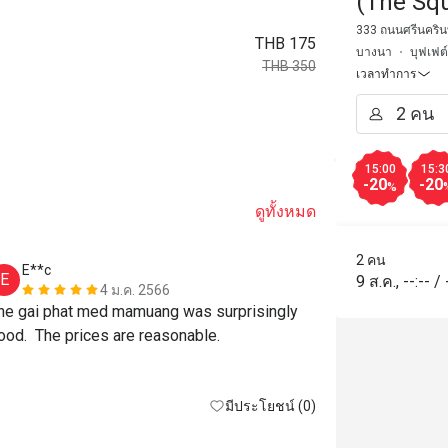
(The Sq
333 ถนนศรีนคริน
THB 175
บางนา
บุฟเฟต์
THB 350
เวลาทำการ
15:00
15:3
-20
-20
%
ดูทั้งหมด
2 คน
E**c
R*****l
E
R
9 ส.ค.
,
--:--
/
4 ม.ค. 2566
he gai phat med mamuang was surprisingly 
With the disc
ood.  The prices are reasonable.
effective buff
Conveniently
easy stop co
มีประโยชน์ (0)