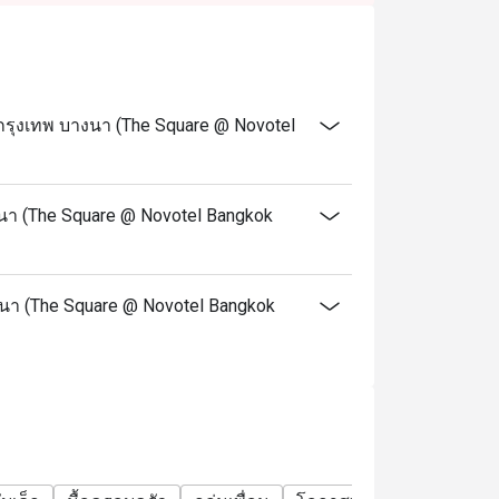
ุงเทพ บางนา (The Square @ Novotel
า (The Square @ Novotel Bangkok
งนา (The Square @ Novotel Bangkok
 price of adults (cannot be combined with the
inutes after the reservation time.
s.
ith any other in-house promotions.