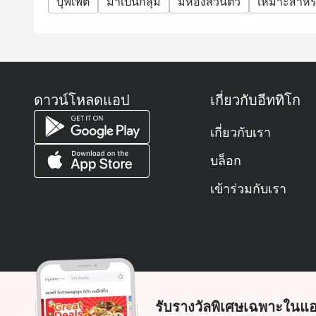
บุฟเฟต์
มาเป็นกลุ่ม
มีห้องส่วนตัว
เหมาะสำหรั
• Menu and pricing are subject to change without not
• The management reserves the right to amend the t
notice.
Frequently Asked Questions (FAQs)
Q: What kind of cuisine does The Square @ Novotel
ดาวน์โหลดแอป
เกี่ยวกับอีททิโก
specializes in a comprehensive Seafood and Internat
favorites, Japanese sushi, and Western grill station
เกี่ยวกับเรา
Q: What are the key menu highlights? A: Must-try it
with spicy seafood sauce, fresh Salmon sashimi, S
บล็อก
their signature soft-crust pizzas.
เข้าร่วมกับเรา
Q: What is the dress code? A: The dress code is S
comfortably for a relaxed dining experience.
Q: How do I get to The Square @ Novotel Bangkok B
to Sri Udom Station or Wat Sri Iam Station. The hote
Sri Udom Station, Mega Bangna, and Central Bangna
รับรางวัลพิเศษเฉพาะในแอ