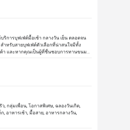
ริการบุฟเฟ่ต์มื้อเช้า กลางวัน เย็น ตลอดจน
ับสายบุฟเฟ่ต์ตัวเลือกที่น่าสนใจมีทั้ง
สต้า และหากคุณเป็นผู้ที่ชื่นชอบการทานขนม
ปซูว์แซ็ตสไตล์ฝรั่งเศสของที่นี่เป็นอันขาด

ฟเฟต์นานาชาติระดับพรีเมียม ตั้งอยู่บริเวณ
งสะดวกใกล้ MRT สถานีศรีอุดม และสถานีวัด
รกับเด็ก เหมาะสำหรับการรวมตัวของครอบครัว
ัว, กลุ่มเพื่อน, โอกาสพิเศษ, ฉลองวันเกิด,
า เนื้อเด้งมันเยิ้ม และ Seafood on Ice ที่มี
ก, อาหารเช้า, มื้อสาย, อาหารกลางวัน,
แซลมอนและทูน่าซาซิมิ สดใหม่ พิซซ่าแป้งนุ่ม
จชอบ
