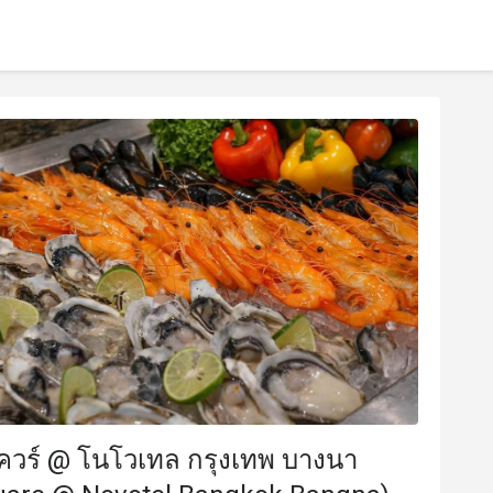
ควร์ @ โนโวเทล กรุงเทพ บางนา