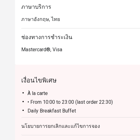
・สำหรับคนในพื้นที่ ที่นี่คือตัวเลือกอันดับหนึ่งสำหรับก
ภาษาบริการ
ชั่วโมง พร้อมปลาดิบแล่สดใหม่ ส่วนนักท่องเที่ยวจะไ
ภาษาอังกฤษ, ไทย
มีที่จอดรถกว้างขวาง และบริการที่แสนเป็นกันเอง

・การจองผ่านแอปหรือเว็บไซต์ Eatigo คือวิธีที่คุ้มค่า
ช่องทางการชำระเงิน
Mastercard®, Visa
เงื่อนไขพิเศษ
À la carte
• From 10:00 to 23:00 (last order 22:30)
Daily Breakfast Buffet
• From 6:00 to 10:00
นโยบายการยกเลิกและแก้ไขการจอง
• Price: THB 650 per person
Friday BBQ Buffet Dinner