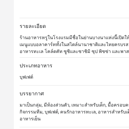
รายละเอียด
ร้านอาหารหรูในโรงแรมมีชื่อในย่านบางนาแห่งนี้เปิดให้บ
เมนูแบบอลาคาร์ททั้งในสไตล์นานาชาติและไทยครบรส สำหร
อาหารทะเล โคล์ดคัท ซูชิและซาชิมิ ซุป พิซซ่า และพา
หวานปิดท้ายมื้ออาหาร เราขอแนะนำว่าไม่ควรพลาดชิมเคร
ประเภทอาหาร
The Square @ Novotel Bangkok Bangna เป็นห้องอาหารบุ
บุฟเฟต์
ชั้น Lobby ของโรงแรมโนโวเทล กรุงเทพ บางนา เดินทา
ศรีเอี่ยม (สายสีเหลือง) บรรยากาศกว้างขวาง เป็นมิต
และกลุ่มเพื่อน

บรรยากาศ
มาเป็นกลุ่ม, มีห้องส่วนตัว, เหมาะสำหรับเด็ก, มื้อครอบคร
・โดดเด่นด้วยอาหารทะเลคุณภาพสูง โดยเฉพาะ กุ้งแม่น้ำเผ
กิจกรรมทีม, บุฟเฟต์, คนรักอาหารทะเล, อาหารสำหรับเด็
ทั้งหอยนางรม ปลาหมึก และหอยแมลงภู่ นอกจากนี้ยังมี 
อาหารเย็น
สูตรพิเศษ และมุมน้ำเต้าหู้เครื่องแน่นที่เลือกตักได้ตามใ