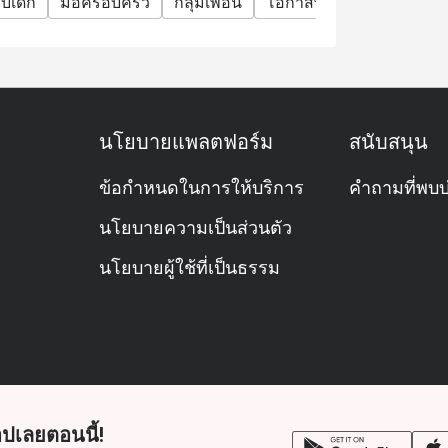
บเด็ก
มื้อครอบครัว
กลุ่มเพื่อน
โอกาสพิเศษ
ฉลองวันเก
ice.
erms and conditions at any time without prior
 Bangkok Bangna offer? A: The restaurant
นโยบายแพลตฟอร์ม
สนับสนุน
ional Buffet, featuring a mix of Thai
s.
ข้อกำหนดในการให้บริการ
คำถามที่พบบ
ems include the Grilled River Prawns served
eafood on Ice (oysters and mussels), and
นโยบายความเป็นส่วนตัว
นโยบายผู้ใช้ที่เป็นธรรม
mart Casual. Guests are encouraged to dress
angna? A: You can take the MRT Yellow Line
l also provides a free shuttle service to/from
 at scheduled times.
ปเลยตอนนี้!