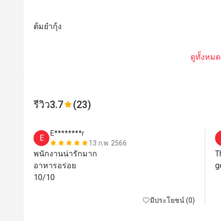
ต้มยำกุ้ง
ดูทั้งหมด
รีวิว
3.7
(23)
E********r
E
13 ก.พ. 2566
พนักงานน่ารักมาก 

T
อาหารอร่อย

g
10/10
มีประโยชน์ (0)