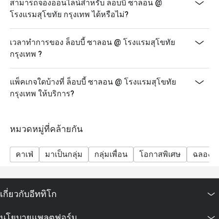
สามารถจองออนไลน์สำหรับ ล็อบบี้ ซาลอน @
และมาการองรสเลิศ ปรุงอย่างประณีตด้วยดอกบัวสด
โรงแรมสุโขทัย กรุงเทพ ได้หรือไม่?
สุดสัปดาห์นี้ ก้าวเข้าสู่ดินแดนแห่งความสุขจาก
ช็อกโกแลตแท้ที่ Chocolate Buffet ของโรงแรมสุโขทัย
เวลาทำการของ ล็อบบี้ ซาลอน @ โรงแรมสุโขทัย
กรุงเทพฯ! มาร่วมสัมผัสประสบการณ์อันน่าประทับใจยาม
กรุงเทพ ?
บ่ายที่ Lobby Salon อันหรูหรา ตั้งแต่เวลา 14.00-17.00 น.
ในวันเสาร์ที่ร่วมรายการ
แพ็คเกจใดบ้างที่ ล็อบบี้ ซาลอน @ โรงแรมสุโขทัย
ราคา: 1,800 บาท++ ต่อท่าน
กรุงเทพ ให้บริการ?
ขอแจ้งให้แขกทุกท่านทราบว่า งดสวมกางเกงขาสั้น เสื้อ
แขนกุด (สำหรับผู้ชาย) รองเท้าแตะ หรือรองเท้าแตะแบบ
สวม เมื่อรับประทานอาหารที่ห้องอาหารของโรงแรม
หมวดหมู่ที่คล้ายกัน
ขอแจ้งให้แขกทุกท่านทราบว่า เราขอให้แขกงดสวม
กางเกงขาสั้น เสื้อกล้าม (สำหรับผู้ชาย) รองเท้าแตะ หรือ
คาเฟ่
มาเป็นกลุ่ม
กลุ่มเพื่อน
โอกาสพิเศษ
ฉลองวัน
รองเท้าแตะแบบสวม เมื่อรับประทานอาหารที่ห้องอาหาร
ของโรงแรม
เกี่ยวกับอีททิโก
นโยบายแพลตฟอร์ม