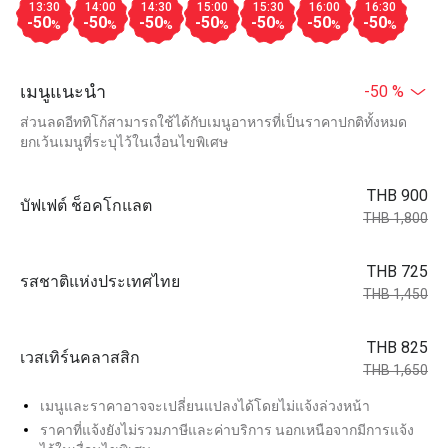
13:30
14:00
14:30
15:00
15:30
16:00
16:30
-50
-50
-50
-50
-50
-50
-50
%
%
%
%
%
%
%
เมนูแนะนำ
-50 %
ส่วนลดอีททิโก้สามารถใช้ได้กับเมนูอาหารที่เป็นราคาปกติทั้งหมด
ยกเว้นเมนูที่ระบุไว้ในเงื่อนไขพิเศษ
THB 900
บัฟเฟต์ ช็อคโกแลต
THB 1,800
THB 725
รสชาติแห่งประเทศไทย
THB 1,450
THB 825
เวสเทิร์นคลาสสิก
THB 1,650
เมนูและราคาอาจจะเปลี่ยนแปลงได้โดยไม่แจ้งล่วงหน้า
ราคาที่แจ้งยังไม่รวมภาษีและค่าบริการ นอกเหนือจากมีการแจ้ง