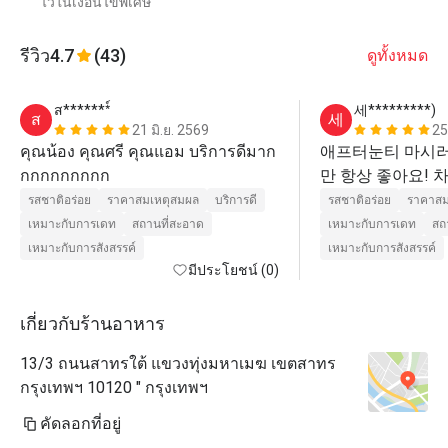
ไว้ในเงื่อนไขพิเศษ
รีวิว
4.7
(43)
ดูทั้งหมด
ส*******์
세*********)
ส
세
21 มิ.ย. 2569
25
คุณน้อง คุณศรี คุณแอม บริการดีมาก
애프터눈티 마시러
กกกกกกกกก
만 항상 좋아요! 
어 좋아요. 오래
รสชาติอร่อย
ราคาสมเหตุสมผล
บริการดี
รสชาติอร่อย
ราคาสม
니쳐 로투스 티 추
เหมาะกับการเดท
สถานที่สะอาด
เหมาะกับการเดท
สถ
만들어서 오래 끓여
เหมาะกับการสังสรรค์
เหมาะกับการสังสรรค์
มีประโยชน์ (0)
맛있어요. [25년 
미니어쳐 엄청 귀
지만 칼로리가 무거
เกี่ยวกับร้านอาหาร
지쳐요. 그래서 항
13/3 ถนนสาทรใต้ แขวงทุ่งมหาเมฆ เขตสาทร
남기는걸 안 좋아
กรุงเทพฯ 10120 " กรุงเทพฯ
시키셔도 돼요. 
해서 맛있어요.  
คัดลอกที่อยู่
밥 조금만 더 줬으