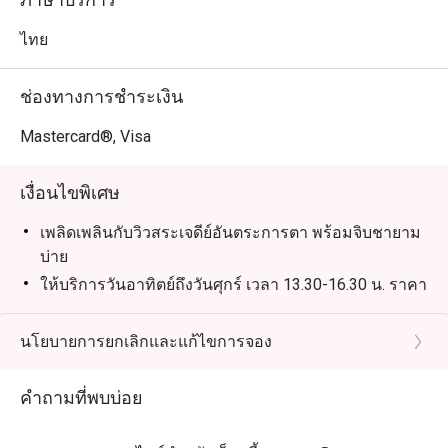
-แซลมอนโรลแอตแลนติกรมควันของสุโขทัย ครีมชีส คา
เวียร์ บนขนมปังปิ้ง

ไทย
เซ็ตไทยเฮอริเทจอาฟเทอร์นูนที

ช่องทางการชำระเงิน
1450++ บาทต่อท่าน

ไฮไลต์: ขนมไทยโบราณฝีมือประณีตหลากหลายชนิด

Mastercard®, Visa
เงื่อนไขพิเศษ
เพลิดเพลินกับวิวสระเจดีย์อันตระการตา พร้อมจิบชายาม
บ่าย
ให้บริการวันอาทิตย์ถึงวันศุกร์ เวลา 13.30-16.30 น. ราคา
1,450++ บาท ต่อท่าน ณ ห้องอาหารล็อบบี้
เลือกระหว่าง
นโยบายการยกเลิกและแก้ไขการจอง
รสชาติแห่งไทย: ดื่มด่ำกับรสชาติอันเป็นเอกลักษณ์อย่าง
ข้าวเหนียวมะม่วงและยำส้มโอ เสิร์ฟพร้อมชุด
คำถามที่พบบ่อย
เครื่องปั้นดินเผาไทยโบราณ
อาหารตะวันตกคลาสสิก: ลิ้มลอง Lobster Roll, หอยเชลล์