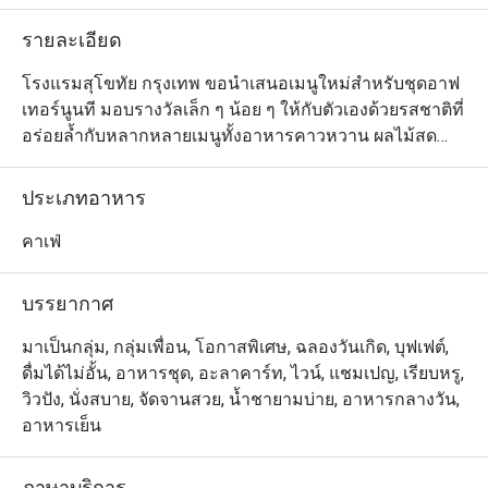
에요. (매운거에 
รายละเอียด
먹어요.) 

참고로 화장실 근처
โรงแรมสุโขทัย กรุงเทพ ขอนำเสนอเมนูใหม่สำหรับชุดอาฟ
근사합니다. 화장
เทอร์นูนที มอบรางวัลเล็ก ๆ น้อย ๆ ให้กับตัวเองด้วยรสชาติที่
면 좋아요. 
อร่อยล้ำกับหลากหลายเมนูทั้งอาหารคาวหวาน ผลไม้สด
ตามฤดูกาล เค้ก พาสทรี แซนด์วิช และเครื่องดื่มเบลนด์สูตร
พิเศษของทางโรงแรม รวมถึงแวะมาพักผ่อนเอนหลังและใช้
ประเภทอาหาร
เวลาไปอย่างเพลิดเพลินกับเพื่อนฝูงและคนที่คุณรักได้ทุกวัน
อาทิตย์ถึงศุกร์ที่ล็อบบี้โฉมใหม่

คาเฟ่
วันอาทิตย์ถึงวันศุกร์

13.30 - 16.30 น.

บรรยากาศ
เซ็ตเดอะสุโขทัยไฮที

มาเป็นกลุ่ม, กลุ่มเพื่อน, โอกาสพิเศษ, ฉลองวันเกิด, บุฟเฟต์,
1,450++ บาทต่อท่าน

ดื่มได้ไม่อั้น, อาหารชุด, อะลาคาร์ท, ไวน์, แชมเปญ, เรียบหรู,
ไฮไลต์:

วิวปัง, นั่งสบาย, จัดจานสวย, น้ำชายามบ่าย, อาหารกลางวัน,
-ล็อบสเตอร์โรล หอมแดง คื่นช่าย มายองเนสเผ็ด ต้นหอม 
อาหารเย็น
ขนมปังบริออช

-หอยเชลล์จี่ มูสอะโวคาโด ซัลซ่าข้าวโพดหวาน ไมโคร

ภาษาบริการ