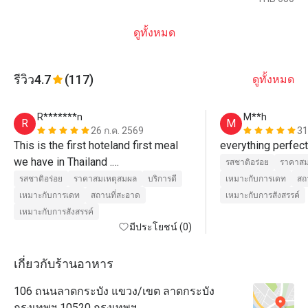
ดูทั้งหมด
รีวิว
4.7
(117)
ดูทั้งหมด
R*******n
M**h
R
M
26 ก.ค. 2569
31
This is the first hoteland first meal 
everything perfect
we have in Thailand .

รสชาติอร่อย
ราคาสม
We think it gives the Thailand food a 
รสชาติอร่อย
ราคาสมเหตุสมผล
บริการดี
เหมาะกับการเดท
สถ
high standard. We love all the food 
เหมาะกับการเดท
สถานที่สะอาด
เหมาะกับการสังสรรค์
and the service there.

เหมาะกับการสังสรรค์
We will visit the restaurant again 
มีประโยชน์ (0)
when we visit Thailand next time. 
เกี่ยวกับร้านอาหาร
106 ถนนลาดกระบัง แขวง/เขต ลาดกระบัง
กรุงเทพฯ 10520 กรุงเทพฯ