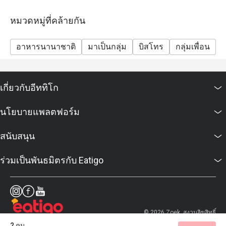
หมวดหมู่ที่คล้ายกัน
อาหารนานาชาติ
มาเป็นกลุ่ม
บิสโทร
กลุ่มเพื่อน
ม
เกี่ยวกับอีททิโก
นโยบายแพลตฟอร์ม
สนับสนุน
ร่วมเป็นพันธมิตรกับ Eatigo
© 2026 Zoek. สงวนลิขสิทธิ์
2 คน