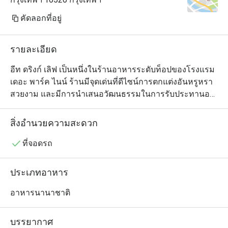
คัดลอกที่อยู่
รายละเอียด
อีท ดริงก์ เลิฟ เป็นหนึ่งในร้านอาหารระดับท็อปของโรงแรม 
เดอะ พาร์ค ไนน์ ร้านมีจุดเด่นที่ดีไซน์การตกแต่งอันหรูหรา
สวยงาม และมีการนำเสนอวัฒนธรรมในการรับประทานอา
หารแบบไฮบริด ซึ่งเต็มไปด้วยลูกเล่นที่ผสมผสานทั้งความ
ใส่ใจ รสชาติ และเทคนิคในการปรุงที่คัดสรรมาเป็นอย่างดี
สิ่งอำนวยความสะดวก
จากทั่วทุกมุมโลก นอกจากเมนูพิเศษที่เชฟคิดค้นขึ้นเองแล้ว 
ทางร้านยังมีเมนูคอมฟอร์ตฟู้ดนานาชาติที่โดดเด่นมาก โด
ที่จอดรถ
ยมีไฮไลต์อยู่ที่อาหารฝรั่งเศส อิตาเลียน และอาหารไทย 
นอกจากนี้ บรั๊นช์และอาฟเตอร์นูนทีก็เป็นสิ่งที่ไม่ควรพลาด
ประเภทอาหาร
เช่นเดียวกัน
อาหารนานาชาติ
บรรยากาศ