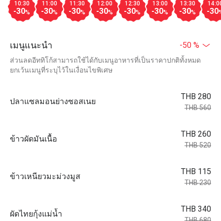
10:30
11:00
11:30
12:00
12:30
13:00
13:30
14:0
-30
-30
-30
-30
-30
-30
-30
-30
%
%
%
%
%
%
%
เมนูแนะนำ
-50 %
ส่วนลดอีททิโก้สามารถใช้ได้กับเมนูอาหารที่เป็นราคาปกติทั้งหมด
ยกเว้นเมนูที่ระบุไว้ในเงื่อนไขพิเศษ
THB 280
ปลาแซลมอนย่างซอสเนย
THB 560
THB 260
ข้าวผัดมันเนื้อ
THB 520
THB 115
ข้าวเหนียวมะม่วงมูส
THB 230
THB 340
ผัดไทยกุ้งแม่น้ำ
THB 680