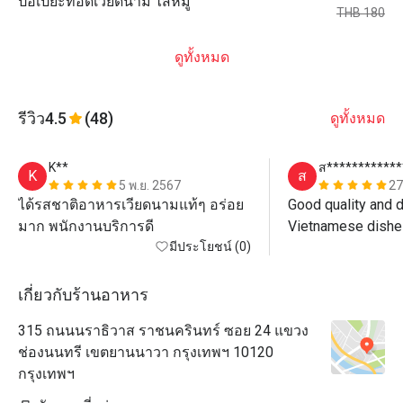
ปอเปี๊ยะทอดเวียดนาม ไส้หมู
THB 180
ดูทั้งหมด
รีวิว
4.5
(48)
ดูทั้งหมด
K**
ส************
K
ส
5 พ.ย. 2567
27
ได้รสชาติอาหารเวียดนามแท้ๆ อร่อย
Good quality and de
มาก พนักงานบริการดี
Vietnamese dishes 
มีประโยชน์ (0)
staff and good ser
เกี่ยวกับร้านอาหาร
315 ถนนนราธิวาส ราชนครินทร์ ซอย 24 แขวง
ช่องนนทรี เขตยานนาวา กรุงเทพฯ 10120
กรุงเทพฯ