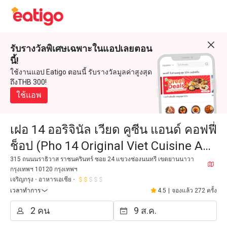
รับรางวัลพิเศษเฉพาะในแอปเลยตอน
นี้!
ใช้งานแอป Eatigo ตอนนี้ รับรางวัลมูลค่าสูงสุด
ถึงTHB 300!
ใช้แอพ
เฝอ 14 ออริจินัล เวียด คูซีน แอนด์ คอฟฟี่
ช็อป (Pho 14 Original Viet Cuisine And
Coffee Shop)
315 ถนนนราธิวาส ราชนครินทร์ ซอย 24 แขวงช่องนนทรี เขตยานนาวา
กรุงเทพฯ 10120 กรุงเทพฯ
เจริญกรุง
อาหารเอเชีย
เวลาทำการ
4.5
|
จองแล้ว 272 ครั้ง