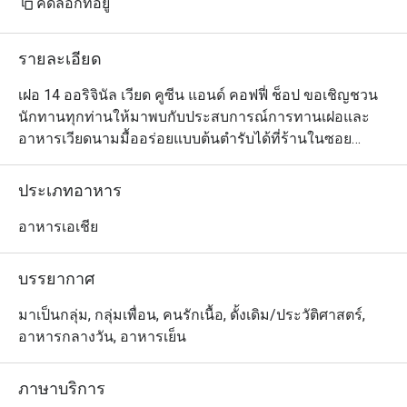
คัดลอกที่อยู่
รายละเอียด
เฝอ 14 ออริจินัล เวียด คูซีน แอนด์ คอฟฟี่ ช็อป ขอเชิญชวน
นักทานทุกท่านให้มาพบกับประสบการณ์การทานเฝอและ
อาหารเวียดนามมื้ออร่อยแบบต้นตำรับได้ที่ร้านในซอย
นราธิวาส 24 นอกจากสไตล์การตกแต่งแบบคอนเทมโพรารี
ที่ให้อารมณ์เหมือนอยู่ในเวียดนามยุคปัจจุบันแล้ว เมนู
ประเภทอาหาร
อาหารของที่นี่ก็ให้ความรู้สึกและรสสัมผัสแทบไม่ต่างจาก
บินไปกินถึงแหล่งกำเนิดเลยทีเดียว อย่างเฝอเนื้อนั้นใช้เนื้อ
อาหารเอเชีย
ออสเตรเลีย ลวกมาสุกกำลังดี ซดกับน้ำซุปกลมกล่อม ถือเป็น
เมนูที่ห้ามพลาด สำหรับเมนูอื่นๆ นั้นแนะนำให้ลองข้าว
บรรยากาศ
เกรียบปากหม้อเวียดนาม ปอเปี๊ยะทอด และเส้นหมี่เนื้อ
ตะไคร้ย่าง 
มาเป็นกลุ่ม, กลุ่มเพื่อน, คนรักเนื้อ, ดั้งเดิม/ประวัติศาสตร์,
อาหารกลางวัน, อาหารเย็น
ภาษาบริการ