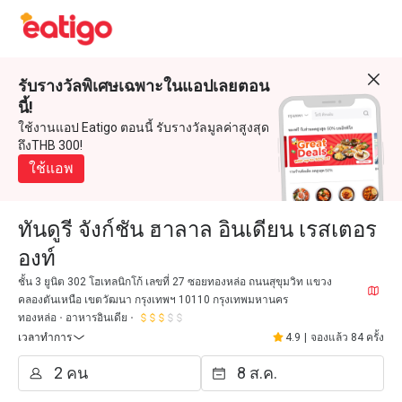
รับรางวัลพิเศษเฉพาะในแอปเลยตอน
นี้!
ใช้งานแอป Eatigo ตอนนี้ รับรางวัลมูลค่าสูงสุด
ถึงTHB 300!
ใช้แอพ
ทันดูรี จังก์ชัน ฮาลาล อินเดียน เรสเตอร
องท์
ชั้น 3 ยูนิต 302 โฮเทลนิกโก้ เลขที่ 27 ซอยทองหล่อ ถนนสุขุมวิท แขวง
คลองตันเหนือ เขตวัฒนา กรุงเทพฯ 10110 กรุงเทพมหานคร
ทองหล่อ
อาหารอินเดีย
เวลาทำการ
4.9
|
จองแล้ว 84 ครั้ง