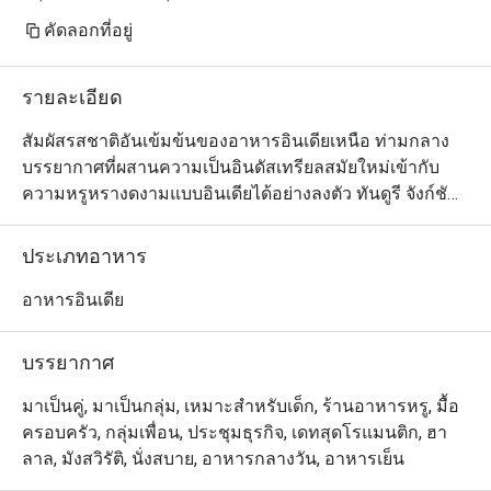
คัดลอกที่อยู่
รายละเอียด
สัมผัสรสชาติอันเข้มข้นของอาหารอินเดียเหนือ ท่ามกลาง
บรรยากาศที่ผสานความเป็นอินดัสเทรียลสมัยใหม่เข้ากับ
ความหรูหรางดงามแบบอินเดียได้อย่างลงตัว ทันดูรี จังก์ชัน 
ฮาลาล คือร้านอาหารอินเดียที่ครองใจเหล่านักชิมในฮ่องกง
มายาวนานกว่าสามทศวรรษ และตอนนี้ยังได้ยกระดับ
ประเภทอาหาร
ประสบการณ์ด้วยการนำเสนอเมนูอาหารอินเดียแบบไฟน์ได
นิ่งที่ โรงแรม นิกโก้ (ทองหล่อ) อีกด้วย

อาหารอินเดีย
นอกจากเมนูเด่นอย่างแกงอินเดียหลากหลายชนิดและ
อาหารทันดูรีที่อัดแน่นไปด้วยรสชาติแล้ว ทุกจานยังรังสรรค์
บรรยากาศ
ด้วยความพิถีพิถัน และเสิร์ฟอย่างสวยงามในภาชนะทองแดง 
เพิ่มบรรยากาศหรูหราและน่าประทับใจยิ่งขึ้น
มาเป็นคู่, มาเป็นกลุ่ม, เหมาะสำหรับเด็ก, ร้านอาหารหรู, มื้อ
ครอบครัว, กลุ่มเพื่อน, ประชุมธุรกิจ, เดทสุดโรแมนติก, ฮา
ลาล, มังสวิรัติ, นั่งสบาย, อาหารกลางวัน, อาหารเย็น