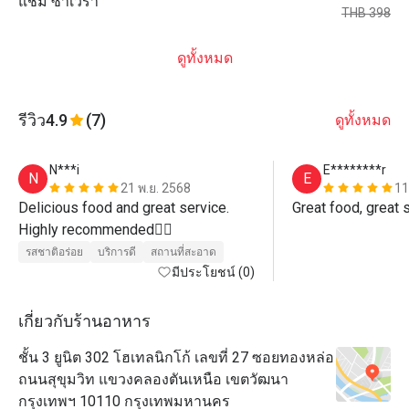
แชม ซาเวร่า
THB 398
ดูทั้งหมด
รีวิว
4.9
(7)
ดูทั้งหมด
N***i
E********r
N
E
21 พ.ย. 2568
11
Delicious food and great service. 
Great food, great 
Highly recommended👍🏻
รสชาติอร่อย
บริการดี
สถานที่สะอาด
มีประโยชน์ (0)
เกี่ยวกับร้านอาหาร
ชั้น 3 ยูนิต 302 โฮเทลนิกโก้ เลขที่ 27 ซอยทองหล่อ
ถนนสุขุมวิท แขวงคลองตันเหนือ เขตวัฒนา
กรุงเทพฯ 10110 กรุงเทพมหานคร