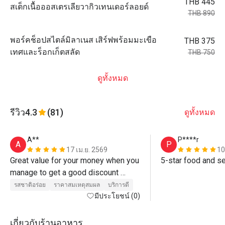
THB 445
สเต็กเนื้อออสเตรเลียวากิวเทนเดอร์ลอยด์
THB 890
พอร์คช็อปสไตล์มิลาเนส เสิร์ฟพร้อมมะเขือ
THB 375
เทศและร็อกเก็ตสลัด
THB 750
ดูทั้งหมด
รีวิว
4.3
(81)
ดูทั้งหมด
A**
P****r
A
P
17 เม.ย. 2569
10
Great value for your money when you 
5-star food and se
manage to get a good discount 
through Eatigo. Notice that different 
รสชาติอร่อย
ราคาสมเหตุสมผล
บริการดี
days have different main ingredient, 
มีประโยชน์ (0)
such as Salmon, Wagner, esc... so 
you should choose the right day of 
เกี่ยวกับร้านอาหาร