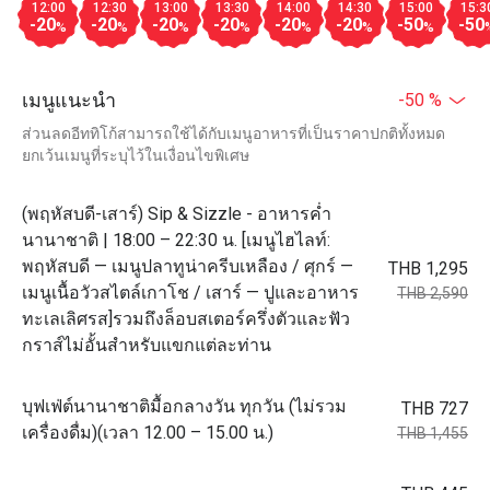
12:00
12:30
13:00
13:30
14:00
14:30
15:00
15:3
-20
-20
-20
-20
-20
-20
-50
-50
%
%
%
%
%
%
%
เมนูแนะนำ
-50 %
ส่วนลดอีททิโก้สามารถใช้ได้กับเมนูอาหารที่เป็นราคาปกติทั้งหมด
ยกเว้นเมนูที่ระบุไว้ในเงื่อนไขพิเศษ
(พฤหัสบดี-เสาร์) Sip & Sizzle - อาหารค่ำ
นานาชาติ | 18:00 – 22:30 น. [เมนูไฮไลท์:
พฤหัสบดี — เมนูปลาทูน่าครีบเหลือง / ศุกร์ —
THB 1,295
เมนูเนื้อวัวสไตล์เกาโช / เสาร์ — ปูและอาหาร
THB 2,590
ทะเลเลิศรส]รวมถึงล็อบสเตอร์ครึ่งตัวและฟัว
กราส์ไม่อั้นสำหรับแขกแต่ละท่าน
บุฟเฟ่ต์นานาชาติมื้อกลางวัน ทุกวัน (ไม่รวม
THB 727
เครื่องดื่ม)(เวลา 12.00 – 15.00 น.)
THB 1,455