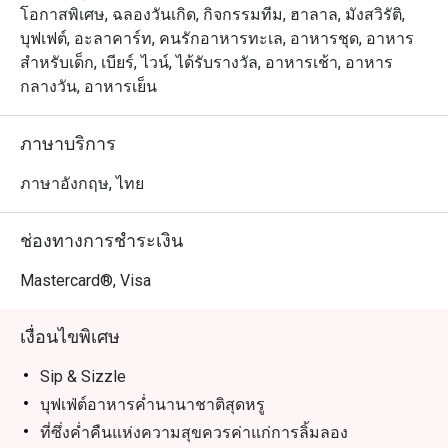
โอกาสพิเศษ, ฉลองวันเกิด, กิจกรรมทีม, ฮาลาล, มังสวิรัติ,
ที่ครัวอาหารไทยนั้น จะมีการผสมผสานอาหารไทยต้นตำรับ
บุฟเฟต์, อะลาคาร์ท, คนรักอาหารทะเล, อาหารชุด, อาหาร
และอาหารสมัยใหม่ที่เข้ากันอย่างลงตัวในขณะที่ครัว
สำหรับเด็ก, เบียร์, ไวน์, ได้รับรางวัล, อาหารเช้า, อาหาร
อาหารอิตาเลียนจะนำเสนออาหารอิตาเลียนแบบดั้งเดิมด้วย
กลางวัน, อาหารเย็น
เชฟชาวอิตาเลียนของเรา

ภาษาบริการ
ไม่ว่าจะเป็นมื้ออาหารไหนให้ห้องอาหารเวนติซีเป็นหนึ่งใน
ตัวเลือกที่ลงตัวที่สุดสำหรับมื้ออาหารของคุณ ด้วยการผสม
ภาษาอังกฤษ, ไทย
ผสานสัมผัสของความหรูหราและบรรยากาศที่มีชีวิตชีวา 
นอกจากนี้เวนติซียังมีไวน์และสินค้าพรีเมียม อาทิ น้ำมัน
ช่องทางการชำระเงิน
มะกอกและพาสต้า ซึ่งคุณสามารถซื้อกลับบ้านได้อีกด้วย
Mastercard®, Visa
เงื่อนไขพิเศษ
Sip & Sizzle
บุฟเฟ่ต์อาหารค่ำนานาชาติสุดหรู
ที่ซึ่งค่ำคืนแห่งความสุขควรค่าแก่การลิ้มลอง