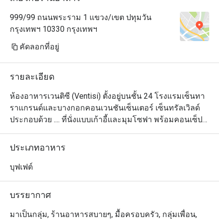
the week according to your 
999/99 ถนนพระราม 1 แขวง/เขต ปทุมวัน
preferences! 

กรุงเทพฯ 10330 กรุงเทพฯ
the buffet includes a great list of 
cocktails and some wine included.

คัดลอกที่อยู่
the service is great, and have even a 
singer at certain times, I think around 
รายละเอียด
20:00 
ห้องอาหารเวนติซี (Ventisi) ตั้งอยู่บนชั้น 24 โรงแรมเซ็นทา
ราแกรนด์และบางกอกคอนเวนชันเซ็นเตอร์ เซ็นทรัลเวิลด์ 
ประกอบด้วย .... ที่นั่งแบบเก้าอี้และมุมโซฟา พร้อมคอนเซ็ปต์
ใหม่ด้วยอาหารเลิศรสและบรรยากาศที่เป็นกันเองใจกลาง
กรุงเทพฯ

ประเภทอาหาร
โดยห้องอาหารเวนติซี ประกอบด้วยครัวเปิด 2 โซน คือครัว
บุฟเฟต์
อาหารอิตาเลียนและครัวอาหารไทย นอกจากนี้ยังมีห้องแบบ
ส่วนตัวไว้บริการ ทำให้คุณได้สัมผัสกับรสชาติอาหารที่ดี
บรรยากาศ
ที่สุดจากเอเชียตะวันออกเฉียงใต้และยุโรป พร้อมมุมที่
สามารถมองเห็นเชฟปรุงอาหารได้อีกด้วย

มาเป็นกลุ่ม, ร้านอาหารสบายๆ, มื้อครอบครัว, กลุ่มเพื่อน,