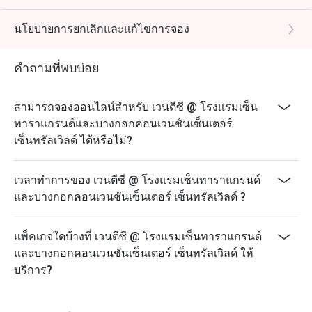
บุฟเฟ่ต์อาหารค่ำสุดหรู Sip & Sizzle ของ Ventisi เชิญ
ชวนคุณมาสัมผัสประสบการณ์บุฟเฟ่ต์อาหารค่ำสุดพิเศษ
นโยบายการยกเลิกและแก้ไขการจอง
ที่รังสรรค์ขึ้นจากรสชาติ การเคลื่อนไหว และบรรยากาศ
สถานีปรุงอาหารสด วัตถุดิบระดับพรีเมียม และอาหารที่
คำถามที่พบบ่อย
ได้รับแรงบันดาลใจจากทั่วโลก ผสานรวมกันใน
บรรยากาศที่ทั้งมีชีวิตชีวาและหรูหรา
สามารถจองออนไลน์สำหรับ เวนตีซี @ โรงแรมเซ็น
ตั้งแต่ซีฟู้ดสดใหม่ไปจนถึงอาหารนานาชาติยอดนิยม
ทาราแกรนด์และบางกอกคอนเวนชันเซ็นเตอร์
แต่ละเมนูออกแบบมาเพื่อให้คุณได้ลิ้มลองอย่างจุใจ ผสม
เซ็นทรัลเวิลด์ ได้หรือไม่?
ผสานความเพลิดเพลินและความหลากหลายอย่างลงตัว
ในขณะที่เมนูหลักได้รับการคัดสรรมาอย่างพิถีพิถัน ทุก
ค่ำคืนจะยกระดับด้วยเมนูพิเศษที่หมุนเวียนเปลี่ยนไป
เวลาทำการของ เวนตีซี @ โรงแรมเซ็นทาราแกรนด์
สร้างความตื่นเต้นทุกครั้งที่มาเยือน
และบางกอกคอนเวนชันเซ็นเตอร์ เซ็นทรัลเวิลด์ ?
เมนูพิเศษประจำสัปดาห์
วันพฤหัสบดี — เมนูปลาทูน่าครีบเหลือง
แพ็คเกจใดบ้างที่ เวนตีซี @ โรงแรมเซ็นทาราแกรนด์
และบางกอกคอนเวนชันเซ็นเตอร์ เซ็นทรัลเวิลด์ ให้
วันศุกร์ — เมนูเนื้อวัวสไตล์เกาโช
บริการ?
วันเสาร์ — ปูและอาหารทะเลเลิศรส
ราคา 2,590++ บาทต่อท่าน