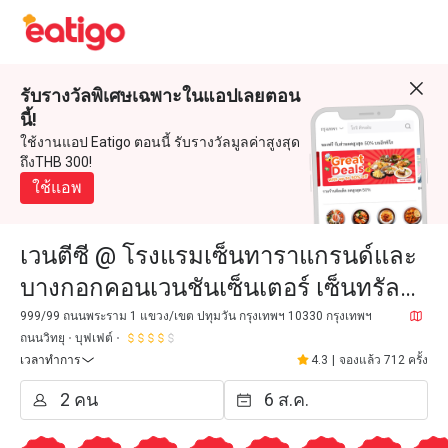
รับรางวัลพิเศษเฉพาะในแอปเลยตอน
นี้!
ใช้งานแอป Eatigo ตอนนี้ รับรางวัลมูลค่าสูงสุด
ถึงTHB 300!
ใช้แอพ
เวนตีซี @ โรงแรมเซ็นทาราแกรนด์และ
บางกอกคอนเวนชันเซ็นเตอร์ เซ็นทรัล
เวิลด์
999/99 ถนนพระราม 1 แขวง/เขต ปทุมวัน กรุงเทพฯ 10330 กรุงเทพฯ
ถนนวิทยุ
บุฟเฟต์
เวลาทำการ
4.3
|
จองแล้ว 712 ครั้ง