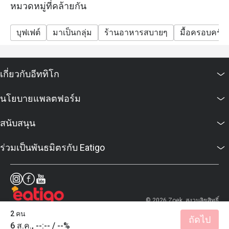
รวมล็อบสเตอร์ครึ่งตัวและฟัวกราส์ไม่อั้นต่อท่าน
หมวดหมู่ที่คล้ายกัน
วันพฤหัสบดี – วันเสาร์ | 18:00 – 22:30 น.
วันและข้อยกเว้น
บุฟเฟต์
มาเป็นกลุ่ม
ร้านอาหารสบายๆ
มื้อครอบครัว
ส่วนลด Eatigo ไม่สามารถใช้ได้ในวันต่อไปนี้:
24 ธันวาคม (วันคริสต์มาสอีฟ)
25 ธันวาคม (วันคริสต์มาส)
เกี่ยวกับอีททิโก
นอกจากนี้ ส่วนลดจะไม่สามารถใช้ได้ในช่วงกิจกรรม
นโยบายแพลตฟอร์ม
พิเศษ โปรโมชั่นเทศกาล งานเลี้ยงไวน์ หรือแคมเปญ
จำกัดเวลา เว้นแต่จะระบุไว้เป็นอย่างอื่น
สนับสนุน
ร่วมเป็นพันธมิตรกับ Eatigo
© 2026 Zoek. สงวนลิขสิทธิ์
2 คน
ถัดไป
6 ส.ค., --:-- / --%