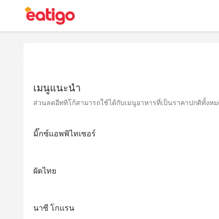
เมนูแนะนำ
ส่วนลดอีททิโก้สามารถใช้ได้กับเมนูอาหารที่เป็นราคาปกติทั้งหมด 
มิ๊กซ์แอพพิไทเซอร์
ผัดไทย
นาซี โกเเรน