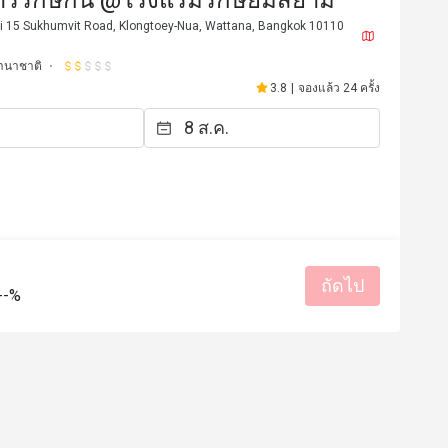
รรักษ์กิน @โรงแรมรักษ์ยิ้มสยาม
i 15 Sukhumvit Road, Klongtoey-Nua, Wattana, Bangkok 10110
านาชาติ
3.8
|
จองแล้ว 24 ครั้ง
D****a
D
ถัดไป
3 ธ.ค. 2565
31 ม.ค. 2
--%
fs and nice interior. Food quality 
can be improved. 
มีประโยชน์ (0)