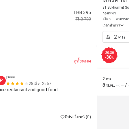
ห้องอาหา
81 Sukhumvit So
THB 395
กรุงเทพฯ
THB 790
อโศก
อาหารน
เวลาทำการ
20:30
-30
%
ดูทั้งหมด
P***
K*****n
2 คน
P
K
28 มี.ค. 2567
8 ส.ค.
,
--:--
/
Nice restaurant and good food. 
Very kind staf
มีประโยชน์ (0)