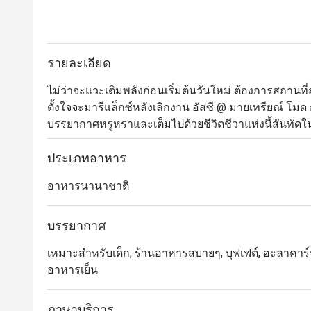
รายละเอียด
ไม่ว่าจะแวะเติมพลังก่อนเริ่มต้นวันใหม่ ต้องการสถานที
ตั้งใจจะมารีแล็กซ์หลังเลิกงาน อัสซี @ มายเทรียณ์ โม
บรรยากาศหรูหราและเต็มไปด้วยชีวิตชีวาแห่งนี้สันทัดใ
เชฟที่มีประสบการณ์ในระดับมิชลินสตาร์คอยดูแล โดยม
ลูกค้า จานเด็ดที่เชฟแนะนำให้ลอง ได้แก่ เนื้อย่างเสีย
ประเภทอาหาร
สเต็กปลาแซลมอนนอร์เวย์ย่างเสิร์ฟคู่กับผัก มันบด แล
อาหารนานาชาติ
บรรยากาศ
เหมาะสำหรับเด็ก, ร้านอาหารสบายๆ, บุฟเฟต์, อะลาคาร์ท,
อาหารเย็น
ภาษาบริการ