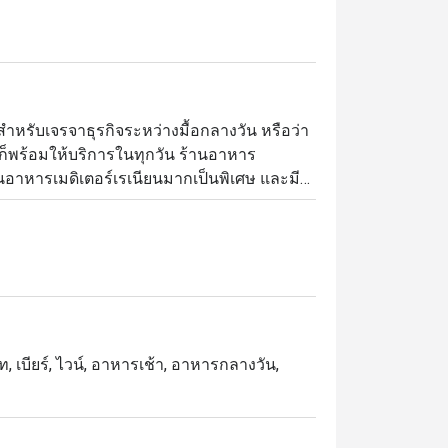
่สำหรับเจรจาธุรกิจระหว่างมื้อกลางวัน หรือว่า
ด ก็พร้อมให้บริการในทุกวัน ร้านอาหาร
นอาหารเมดิเตอร์เรเนียนมากเป็นพิเศษ และมี
ีบริการทั้งแบบบุฟเฟ่ต์และอลาคาร์ทตามใจ
บไม้เสิร์ฟพร้อมพริกหยวก ผักโขม และมันบด และ
ะซอสไวน์ขาว
 เบียร์, ไวน์, อาหารเช้า, อาหารกลางวัน,