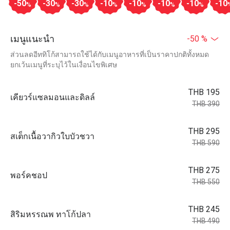
-50
-30
-30
-10
-10
-10
-10
-10
%
%
%
%
%
%
%
เมนูแนะนำ
-50 %
ส่วนลดอีททิโก้สามารถใช้ได้กับเมนูอาหารที่เป็นราคาปกติทั้งหมด
ยกเว้นเมนูที่ระบุไว้ในเงื่อนไขพิเศษ
THB 195
เคียวร์แซลมอนและดิลล์
THB 390
THB 295
สเต็กเนื้อวากิวใบบัวชวา
THB 590
THB 275
พอร์คชอป
THB 550
THB 245
สิริมหรรณพ ทาโก้ปลา
THB 490