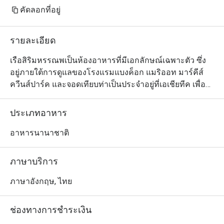
คัดลอกที่อยู่
รายละเอียด
เรือสิริมหรรณพเป็นห้องอาหารที่มีเอกลักษณ์เฉพาะตัว ซึ่ง
อยู่ภายใต้การดูแลของโรงแรมแบงค็อก แมริออท มาร์คีส์ 
ควีนส์ปาร์ค และจอดเทียบท่าเป็นประจำอยู่ที่เอเชียทีค เพื่อ
ให้ลูกค้าได้ไปสัมผัสบรรยากาศที่น่าจดจำของการรับ
ประทานอาหารบนเรือ ตัวร้านเป็นเรือสำเภาโบราณที่ได้รับ
ประเภทอาหาร
การอนุรักษ์ไว้อย่างดีและตกแต่งอย่างสวยงาม และคุณจะมี
ตัวเลือกในการรับประทานอาหารได้ทั้งภายในโซนห้องแอร์
อาหารนานาชาติ
ที่หรูหรา และโซนดาดฟ้ากลางแจ้งเพื่อดื่มด่ำไปกับเสน่ห์อัน
ไร้กาลเวลาของกรุงเทพฯ

ภาษาบริการ
เรือสามเสาสุดคลาสสิกลำนี้จอดถาวรที่เอเชียทีค เดอะริเวอร์
ภาษาอังกฤษ, ไทย
ฟร้อนท์ ศูนย์การค้าและไลฟ์สไตล์ยอดนิยมริมแม่น้ำ
เจ้าพระยา เชิญชวนผู้โดยสารให้ก้าวเข้าสู่โลกแห่งการผสม
ช่องทางการชำระเงิน
ผสานและศาสตร์การทำอาหารที่มีชีวิตชีวา พร้อมเครื่องดื่ม