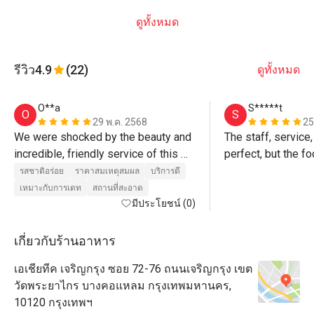
ดูทั้งหมด
รีวิว
4.9
(22)
ดูทั้งหมด
O**a
S*****t
O
S
29 พ.ค. 2568
25
We were shocked by the beauty and 
The staff, service
incredible, friendly service of this 
perfect, but the fo
restaurant! Food was delicious, 
รสชาติอร่อย
ราคาสมเหตุสมผล
บริการดี
drinks too. They have good variety of 
เหมาะกับการเดท
สถานที่สะอาด
choices. Design is great (we were 
มีประโยชน์ (0)
seated inside as it was raining). 
Service deserves special warm 
เกี่ยวกับร้านอาหาร
remarks- superb!
เอเชียทีค เจริญกรุง ซอย 72-76 ถนนเจริญกรุง เขต
วัดพระยาไกร บางคอแหลม กรุงเทพมหานคร,
10120 กรุงเทพฯ