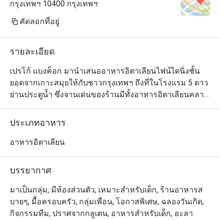
กรุงเทพฯ 10400 กรุงเทพฯ
คัดลอกที่อยู่
รายละเอียด
เปรโก้ แบงค็อก มานำเสนออาหารอิตาเลียนไฟน์ไดนิ่งชั้น
ยอดจากเกาะสมุยให้กับชาวกรุงเทพฯ ถึงที่ในโรงแรม 5 ดาว
ย่านประตูน้ำ ซึ่งจานเด่นของร้านมีทั้งอาหารอิตาเลียนคลาส
สิกต้นตำรับอย่างพาสต้าเส้นโฮมเมด เมนูปลอดกลูเตน และ
ยังมีเมนูอาหารที่ออกแบบมาเฉพาะสำหรับน้องๆ หนูๆ ด้วย 
ประเภทอาหาร
แต่ซิกเนเจอร์ที่คุณไม่ควรพลาดเมื่อมาที่เปรโต้ ก็คือ ริซอต
โต้ อัลลา มอนทานารา ฝีมือเชฟมาร์โค ซึ่งติดโผอยู่ใน
อาหารอิตาเลียน
หนังสือหนึ่งร้อยริซอตโต้ที่ดีที่สุดในโลกมาแล้ว
บรรยากาศ
มาเป็นกลุ่ม, มีห้องส่วนตัว, เหมาะสำหรับเด็ก, ร้านอาหารส
บายๆ, มื้อครอบครัว, กลุ่มเพื่อน, โอกาสพิเศษ, ฉลองวันเกิด,
กิจกรรมทีม, ปราศจากกลูเตน, อาหารสำหรับเด็ก, อะลา