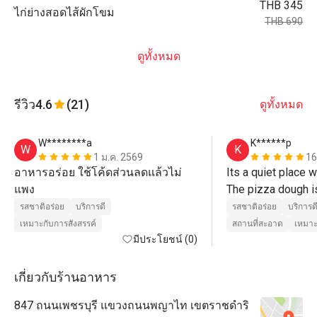
THB 345
ไก่ย่างสอดไส้ผักโขม
THB 690
ดูทั้งหมด
รีวิว
4.6
(21)
ดูทั้งหมด
W********a
K******p
W
K
1 ม.ค. 2569
16
อาหารอร่อย ใช้โค้ดส่วนลดแล้วไม่
Its a quiet place w
แพง
The pizza dough is
รสชาติอร่อย
บริการดี
รสชาติอร่อย
บริการด
เหมาะกับการสังสรรค์
สถานที่สะอาด
เหมาะ
มีประโยชน์ (0)
เกี่ยวกับร้านอาหาร
847 ถนนเพชรบุรี แขวงถนนพญาไท เขตราชดำริ