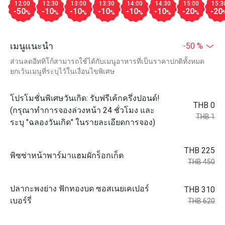
12:00
12:30
13:00
13:30
14:00
14:30
15:00
15:3
-50
-10
-10
-10
-10
-10
-20
-20
%
%
%
%
%
%
%
เมนูแนะนำ
-50 %
ส่วนลดอีททิโก้สามารถใช้ได้กับเมนูอาหารที่เป็นราคาปกติทั้งหมด
ยกเว้นเมนูที่ระบุไว้ในเงื่อนไขพิเศษ
โปรโมชั่นพิเศษวันเกิด: รับฟรีเค้กครึ่งปอนด์!
THB 0
(กรุณาทำการจองล่วงหน้า 24 ชั่วโมง และ
THB 1
ระบุ "ฉลองวันเกิด" ในรายละเอียดการจอง)
THB 225
พิซซ่าหน้าพาร์มาแฮมผักร็อกเก็ต
THB 450
ปลากะพงย่าง ฟักทองบด ซอสเนยเคเปอร์
THB 310
เบอร์รี่
THB 620