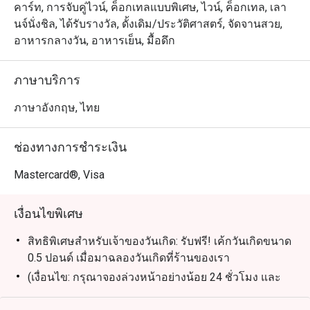
คาร์ท, การจับคู่ไวน์, ค็อกเทลแบบพิเศษ, ไวน์, ค็อกเทล, เลา
นจ์นั่งชิล, ได้รับรางวัล, ดั้งเดิม/ประวัติศาสตร์, จัดจานสวย,
อาหารกลางวัน, อาหารเย็น, มื้อดึก
ภาษาบริการ
ภาษาอังกฤษ, ไทย
ช่องทางการชำระเงิน
Mastercard®, Visa
เงื่อนไขพิเศษ
สิทธิพิเศษสำหรับเจ้าของวันเกิด: รับฟรี! เค้กวันเกิดขนาด
0.5 ปอนด์ เมื่อมาฉลองวันเกิดที่ร้านของเรา
(เงื่อนไข: กรุณาจองล่วงหน้าอย่างน้อย 24 ชั่วโมง และ
ระบุข้อความ "ฉลองวันเกิด" ในรายละเอียดการจอง)