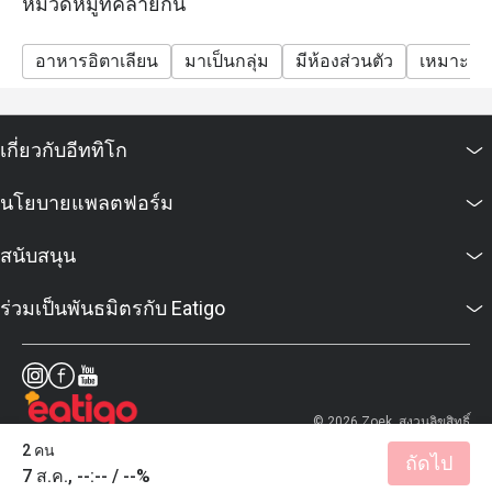
หมวดหมู่ที่คล้ายกัน
อาหารอิตาเลียน
มาเป็นกลุ่ม
มีห้องส่วนตัว
เหมาะสำห
เกี่ยวกับอีททิโก
นโยบายแพลตฟอร์ม
สนับสนุน
ร่วมเป็นพันธมิตรกับ Eatigo
© 2026 Zoek. สงวนลิขสิทธิ์
2 คน
ถัดไป
7 ส.ค., --:-- / --%