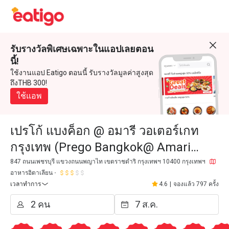
รับรางวัลพิเศษเฉพาะในแอปเลยตอน
นี้!
ใช้งานแอป Eatigo ตอนนี้ รับรางวัลมูลค่าสูงสุด
ถึงTHB 300!
ใช้แอพ
เปรโก้ แบงค็อก @ อมารี วอเตอร์เกท
กรุงเทพ (Prego Bangkok@ Amari
Watergate Bangkok)
847 ถนนเพชรบุรี แขวงถนนพญาไท เขตราชดำริ กรุงเทพฯ 10400 กรุงเทพฯ
อาหารอิตาเลียน
เวลาทำการ
4.6
|
จองแล้ว 797 ครั้ง