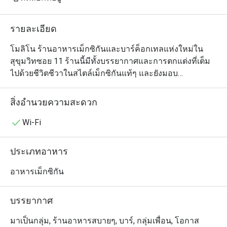
บรรยากาศดีในร้า
รายละเอียด
ก็ดี มาดื่มก็ได้
โมลิโน ร้านอาหารเม็กซิกันและบาร์ค็อกเทลแห่งใหม่ใน
สุขุมวิทซอย 11 ร้านนี้มีทั้งบรรยากาศและการตกแต่งที่เต็ม
ไปด้วยชีวิตชีวาในสไตล์เม็กซิกันแท้ๆ และยังมอบ
ประสบการณ์การรับประทานอาหารระดับพรีเมียม นับตั้งแต่
ก่อตั้งในปี 2024 โมลิโนได้กลายเป็นสถานที่แฮงก์เอาท์ที่
สิ่งอำนวยความสะดวก
หลายคนโปรดปราน โดยนำเสนอเมนูอร่อยหลากหลายตั้งแต่
กัวคาโมเล่สดและเซวิเช่ ไปจนถึงทาโก้ต่างๆ อีกทั้งทางร้าน
Wi-Fi
ยังทำแป้งตอร์ติญ่าเองโดยเริ่มตั้งแต่บดข้าวโพดเพื่อให้ได้
รสชาติแบบต้นตำรับอย่างแท้จริง
ประเภทอาหาร
อาหารเม็กซิกัน
บรรยากาศ
มาเป็นกลุ่ม, ร้านอาหารสบายๆ, บาร์, กลุ่มเพื่อน, โอกาส