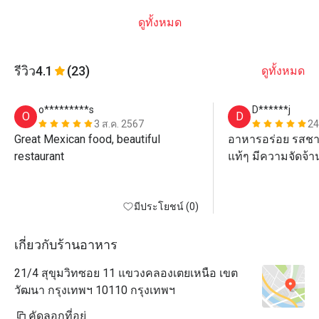
ดูทั้งหมด
รีวิว
4.1
(23)
ดูทั้งหมด
o*********s
D******j
O
D
3 ส.ค. 2567
24
Great Mexican food, beautiful 
อาหารอร่อย รสชาต
restaurant 
แท้ๆ มีความจัดจ้าน
ตัว Jajitas เนื้อ ม
มีประโยชน์ (0)
มแรร์ เนื้อนุ่มมากๆ
แต่ที่ไม่ควรพลาดเ
เกี่ยวกับร้านอาหาร
chicharrones ทาโก
21/4 สุขุมวิทซอย 11 แขวงคลองเตยเหนือ เขต
มากๆ

วัฒนา กรุงเทพฯ 10110 กรุงเทพฯ
พนักงานบริการดีด้
คัดลอกที่อยู่