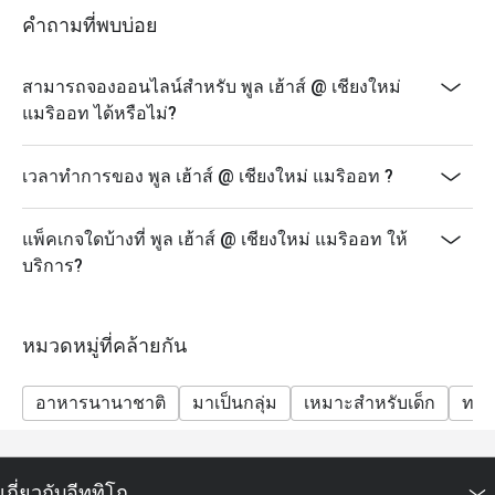
* ส่วนลดดังกล่าวไม่สามารถใช้ร่วมกับส่วนลดบัตรเครดิต
คำถามที่พบบ่อย
ม บัตรเงินสด หรือส่วนลดบัตรสมาชิกอื่นๆ ได้
* ไม่ให้สั่งอาหารข้าม outlet
สามารถจองออนไลน์สำหรับ พูล เฮ้าส์ @ เชียงใหม่
* ระยะเวลานั่งทางไม่เกิน 90 นาที
แมริออท ได้หรือไม่?
* minimum advance booking ล่วงหน้า 1 วัน
เวลาทำการของ พูล เฮ้าส์ @ เชียงใหม่ แมริออท ?
แพ็คเกจใดบ้างที่ พูล เฮ้าส์ @ เชียงใหม่ แมริออท ให้
บริการ?
หมวดหมู่ที่คล้ายกัน
อาหารนานาชาติ
มาเป็นกลุ่ม
เหมาะสำหรับเด็ก
ทาน
เกี่ยวกับอีททิโก