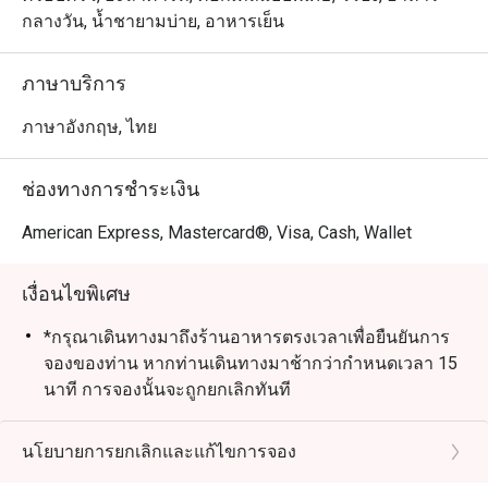
กลางวัน, น้ำชายามบ่าย, อาหารเย็น
ภาษาบริการ
ภาษาอังกฤษ, ไทย
ช่องทางการชำระเงิน
American Express, Mastercard®, Visa, Cash, Wallet
เงื่อนไขพิเศษ
*กรุณาเดินทางมาถึงร้านอาหารตรงเวลาเพื่อยืนยันการ
จองของท่าน หากท่านเดินทางมาช้ากว่ากำหนดเวลา 15
นาที การจองนั้นจะถูกยกเลิกทันที
*ส่วนลดดังกล่าวใช้ได้กับเมนูอะลาคาร์ทเท่านั้น ไม่
สามารถใช้กับเซตเมนู หรือเมนูโปรโมชั่นราคาพิเศษอื่นๆ
นโยบายการยกเลิกและแก้ไขการจอง
ของร้านอาหาร