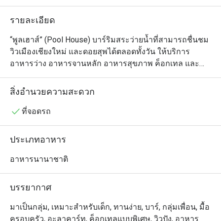
รายละเอียด
“พูลเฮาส์” (Pool House) บาร์ริมสระว่ายน้ำที่สามารถชื่นชม
วิวเมืองเชียงใหม่ และดอยสุพได้ตลอดทั้งวัน ให้บริการ
อาหารว่าง อาหารจานหลัก อาหารสุขภาพ ค็อกเทล และ
เครื่องดื่มมากมาย ที่ได้รับแรงบันดาลใจจากความอุดม
สมบูรณ์ของเชียงใหม่ เหมาะสำหรับเป็นสถานที่พักผ่อน เติม
สิ่งอำนวยความสะดวก
ความสดชื่น หรือชมพระอาทิตย์ตกในยามเย็นด้วยเครื่องดื่ม
แก้วโปรด
ที่จอดรถ
ประเภทอาหาร
อาหารนานาชาติ
บรรยากาศ
มาเป็นกลุ่ม, เหมาะสำหรับเด็ก, ทานง่าย, บาร์, กลุ่มเพื่อน, มื้อ
ครอบครัว, อะลาคาร์ท, ค็อกเทลแบบพิเศษ, วิวปัง, อาหาร