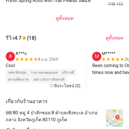
Fresh Spring Rolls with Thai Peanut Sauce
THB 165
ดูทั้งหมด
รีวิว
4.7
(18)
ดูทั้งหมด
A***e
M*****
A
M
8 ม.ค. 2569
26
Cool
Been coming to Or
times now and hav
รสชาติอร่อย
ราคาสมเหตุสมผล
บริการดี
disappointed. Staff
สถานที่สะอาด
เหมาะกับการสังสรรค์
มีประโยชน์ (0)
attentive. Foods a
ingredients and fla
great place to sit 
เกี่ยวกับร้านอาหาร
Thank you :)
68/80 หมู่ 4 ป่าสักซอย 8 ตำบลเชิงทะเล อำเภอ
ถลาง จังหวัดภูเก็ต 83110 ภูเก็ต