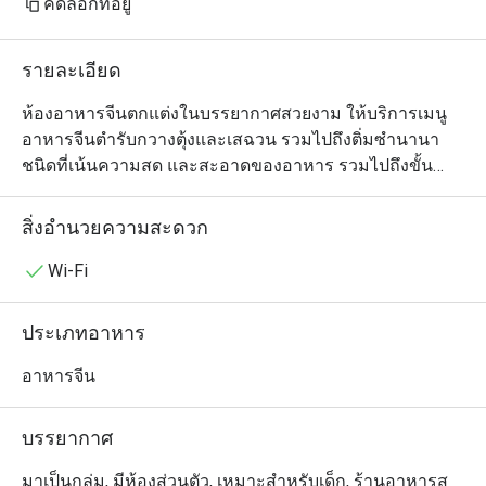
คัดลอกที่อยู่
รายละเอียด
ห้องอาหารจีนตกแต่งในบรรยากาศสวยงาม ให้บริการเมนู
อาหารจีนตำรับกวางตุ้งและเสฉวน รวมไปถึงติ่มซำนานา
ชนิดที่เน้นความสด และสะอาดของอาหาร รวมไปถึงขั้น
ตอนการทำอย่างพิถีพิถัน ภายใต้การดูแลของหัวหน้าพ่อครัว
ใหญ่ของโรงแรมฯ

สิ่งอำนวยความสะดวก
Man Ho @ JW Marriott Bangkok เป็นห้องอาหารจีนระดับ
Wi-Fi
พรีเมียมที่เชี่ยวชาญด้านอาหารกวางตุ้งต้นตำรับ ตั้งอยู่บน
ชั้น 2 ของโรงแรม JW Marriott Bangkok เดินทางสะดวก
ประเภทอาหาร
สบายใกล้กับ ซอยนานาเหนือ, นานาสแควร์ และ BTS 
เพลินจิต บรรยากาศตกแต่งอย่างหรูหราคลาสสิกและอบอุ่น 
อาหารจีน
เหมาะสำหรับการสังสรรค์ในครอบครัว กลุ่มเพื่อน หรือการ
คุยธุรกิจด้วยบริการห้องส่วนตัวที่เป็นสัดส่วน

บรรยากาศ
・ร้านนี้มีชื่อเสียงอย่างมากในเรื่อง บุฟเฟต์ติ่มซำไม่อั้น ที่มี
มาเป็นกลุ่ม, มีห้องส่วนตัว, เหมาะสำหรับเด็ก, ร้านอาหารส