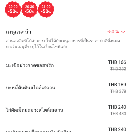
20:00
20:30
21:00
-50
-50
-50
%
%
%
เมนูแนะนำ
-50 %
ส่วนลดอีททิโก้สามารถใช้ได้กับเมนูอาหารที่เป็นราคาปกติทั้งหมด
ยกเว้นเมนูที่ระบุไว้ในเงื่อนไขพิเศษ
THB 166
มะเขือม่วงราดซอสพริก
THB 332
THB 189
บะหมี่ดันดันสไตล์เสฉวน
THB 378
THB 240
ไก่ผัดเม็ดมะม่วงสไตล์เสฉวน
THB 480
THB 240