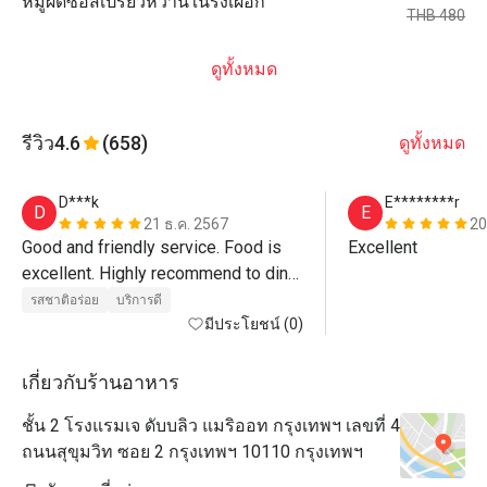
หมูผัดซอสเปรี้ยวหวานในรังเผือก
THB 480
ดูทั้งหมด
รีวิว
4.6
(658)
ดูทั้งหมด
D***k
E********r
D
E
21 ธ.ค. 2567
20
Good and friendly service. Food is 
Excellent
excellent. Highly recommend to dine 
at this restaurant. 
รสชาติอร่อย
บริการดี
มีประโยชน์ (0)
เกี่ยวกับร้านอาหาร
ชั้น 2 โรงแรมเจ ดับบลิว แมริออท กรุงเทพฯ เลขที่ 4
ถนนสุขุมวิท ซอย 2 กรุงเทพฯ 10110 กรุงเทพฯ