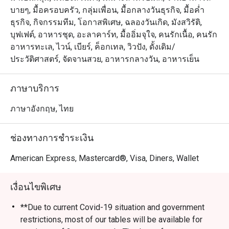
เมนูทำมือให้เลือกกว่า 40 รายการ เมนูไฮไลท์ที่ห้ามพลาด
บายๆ, มื้อครอบครัว, กลุ่มเพื่อน, มื้อกลางวันธุรกิจ, มื้อค่ำ
คือ เป็ดปักกิ่ง หนังกรอบ, ก๋วยเตี๋ยวหลอดกุ้งกรอบ และ โจ๊กซี
ธุรกิจ, กิจกรรมทีม, โอกาสพิเศษ, ฉลองวันเกิด, มังสวิรัติ,
ฟู้ดมานโฮ อันเป็นเอกลักษณ์ ซึ่งรังสรรค์ด้วยวัตถุดิบคุณภาพ
บุฟเฟต์, อาหารชุด, อะลาคาร์ท, มื้ออิ่มจุใจ, คนรักเนื้อ, คนรัก
สูงและมาตรฐานบริการระดับ 5 ดาว

อาหารทะเล, ไวน์, เบียร์, ค็อกเทล, วิวปัง, ดั้งเดิม/
ประวัติศาสตร์, จัดจานสวย, อาหารกลางวัน, อาหารเย็น
・สำหรับคนไทย ที่นี่คือตัวเลือกระดับท็อปสำหรับมื้อกลาง
วันติ่มซำสุดหรูหรือมื้อค่ำฉลองกับครอบครัวที่เน้นรสชาติต้น
ภาษาบริการ
ตำรับ ส่วนนักท่องเที่ยวจะได้สัมผัสประสบการณ์การรับ
ประทานอาหารจีนชั้นเลิศในทำเลใจกลางเมืองที่เดินทางง่าย
ภาษาอังกฤษ, ไทย
ใกล้ BTS เพลินจิต และย่าน นานา

ช่องทางการชำระเงิน
・การจองผ่านแอปหรือเว็บไซต์ Eatigo เป็นวิธีที่ชาญฉลาด
ที่สุดในการรับประทานอาหาร เพียงเลือกช่วงเวลาที่คุณ
American Express, Mastercard®, Visa, Diners, Wallet
เงื่อนไขพิเศษ
**Due to current Covid-19 situation and government
restrictions, most of our tables will be available for