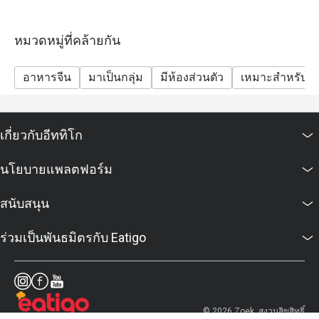
reservations who made for more then 2 people
required to sit separately.
หมวดหมู่ที่คล้ายกัน
- All prices after discount are exclusive of VAT and
Service charge.
อาหารจีน
มาเป็นกลุ่ม
มีห้องส่วนตัว
เหมาะสำหรับเด
- Discount cannot be used in conjunction with any other
promotions, discounts, vouchers and credit cards.
- Discount is not eligible to earn Marriott Bonvoy points
เกี่ยวกับอีททิโก
and Club Marriott milestones.
- Discount does not apply on applicable government
นโยบายแพลตฟอร์ม
tax and service charges.
Frequently Asked Questions (FAQs)
สนับสนุน
Q: What kind of cuisine does Man Ho @ JW Marriott
Bangkok offer? A: Man Ho specializes in authentic
ร่วมเป็นพันธมิตรกับ Eatigo
Cantonese and Chinese cuisine, offering a wide range
of traditional dim sum, premium roasted meats, and
contemporary Chinese dishes.
Q: What are the key menu highlights? A: Signature
© 2026 Zoek. สงวนลิขสิทธิ์