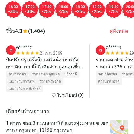
16:30
17:00
17:30
18:00
18:30
19:00
19:30
20:0
-30
-30
-25
-25
-25
-25
-25
-25
%
%
%
%
%
%
%
รีวิว
4.3
(1,404)
ดูทั้งหมด
ต*****ร
ต*****ร
ต
ต
21 ก.ค. 2569
29
ปิดปรับปรุงครึ่งนึง แต่ไลน์อาหารยัง
ราคาลด 50% สำหรับ
เท่าเดิม แบบนี้ก็ดี เดินง่าย ดูอบอุ่นขึ้น 
รวมแล้ว 325 บาท ถ
พนักงานที่นี่ดูแลดีมากๆ
แซมมอลรมควันไปเ
รสชาติอร่อย
ราคาสมเหตุสมผล
บริการดี
รสชาติอร่อย
ราคาสม
พาร์มาแฮมให้ด้วย
เหมาะกับการเดท
สถานที่สะอาด
สถานที่สะอาด
เหมาะกับการสังสรรค์
มีประโยชน์ (0)
เกี่ยวกับร้านอาหาร
1 สาทร ซอย 3 ถนนสาทรใต้ แขวงทุ่งมหาเมฆ เขต
สาทร กรุงเทพฯ 10120 กรุงเทพฯ