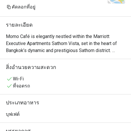
คัดลอกที่อยู่
รายละเอียด
Momo Café is elegantly nestled within the Marriott 
Executive Apartments Sathorn Vista, set in the heart of 
Bangkok’s dynamic and prestigious Sathorn district. 
Offering an elevated all-day dining experience, the 
restaurant showcases a harmonious blend of international 
สิ่งอำนวยความสะดวก
and Asian cuisine, thoughtfully curated with a touch of 
local sophistication. Guests can indulge in the theatre of 
Wi-Fi
an open kitchen, where skilled chefs artfully craft each 
ที่จอดรถ
dish.

ประเภทอาหาร
The menu presents an exquisite selection, ranging from 
delicate light bites to artisanal wood-fired pizzas, 
บุฟเฟต์
alongside premium cuts of steak and the finest seafood. 
Each dish is meticulously prepared, drawing inspiration 
บรรยากาศ