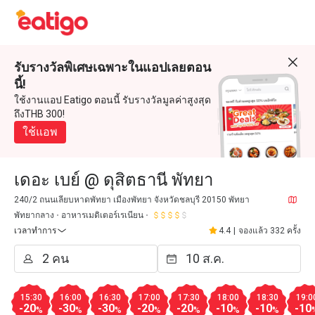
รับรางวัลพิเศษเฉพาะในแอปเลยตอน
นี้!
ใช้งานแอป Eatigo ตอนนี้ รับรางวัลมูลค่าสูงสุด
ถึงTHB 300!
ใช้แอพ
เดอะ เบย์ @ ดุสิตธานี พัทยา
240/2 ถนนเลียบหาดพัทยา เมืองพัทยา จังหวัดชลบุรี 20150 พัทยา
พัทยากลาง
อาหารเมดิเตอร์เรเนียน
เวลาทำการ
4.4
|
จองแล้ว 332 ครั้ง
15:30
16:00
16:30
17:00
17:30
18:00
18:30
19:0
-20
-30
-30
-20
-20
-10
-10
-10
%
%
%
%
%
%
%