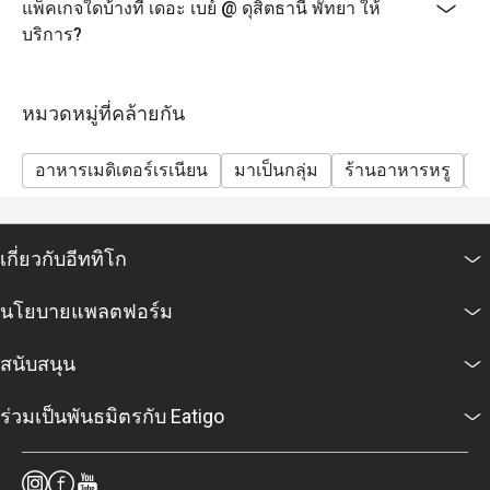
แพ็คเกจใดบ้างที่ เดอะ เบย์ @ ดุสิตธานี พัทยา ให้
บริการ?
หมวดหมู่ที่คล้ายกัน
อาหารเมดิเตอร์เรเนียน
มาเป็นกลุ่ม
ร้านอาหารหรู
ก
เกี่ยวกับอีททิโก
นโยบายแพลตฟอร์ม
สนับสนุน
ร่วมเป็นพันธมิตรกับ Eatigo