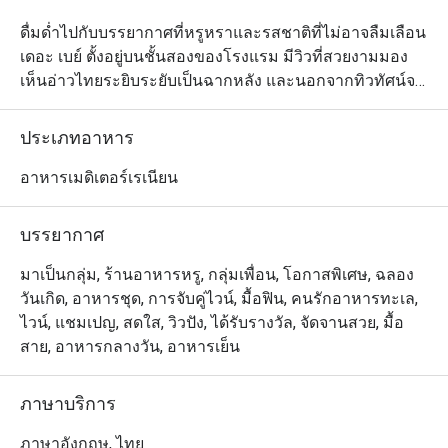
ดื่มด่ำไปกับบรรยากาศที่หรูหราและรสชาติที่ไม่อาจลืมเลือน 
เดอะ เบย์ ตั้งอยู่บนชั้นสองของโรงแรม มีวิวที่สวยงามมอง
เห็นอ่าวไทยระยิบระยับเป็นฉากหลัง และนอกจากทิวทัศน์จะ
ไม่เป็นรองใครในพัทยาแล้ว ห้องอาหารแห่งนี้ยังนำเสนอ
อาหารคุณภาพชั้นยอดอีกด้วย แต่ละเมนูปรุงอย่างพิถีพิถัน
ประเภทอาหาร
เพื่อความสมบูรณ์แบบมากที่สุด และอย่าพลาดเติมเต็มความ
สุขให้วันพักผ่อนด้วยเครื่องดื่มชั้นเลิศที่ทางร้านคัดสรรมาให้
อาหารเมดิเตอร์เรเนียน
เหมาะสำหรับทุกโอกาส
บรรยากาศ
มาเป็นกลุ่ม, ร้านอาหารหรู, กลุ่มเพื่อน, โอกาสพิเศษ, ฉลอง
วันเกิด, อาหารชุด, การจับคู่ไวน์, มื้อฟิน, คนรักอาหารทะเล,
ไวน์, แชมเปญ, สดใส, วิวปัง, ได้รับรางวัล, จัดจานสวย, มื้อ
สาย, อาหารกลางวัน, อาหารเย็น
ภาษาบริการ
ภาษาอังกฤษ, ไทย