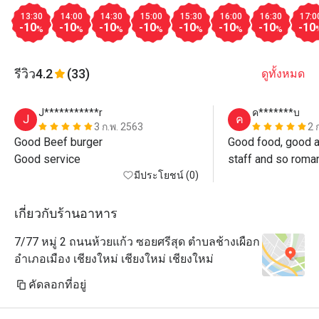
13:30
14:00
14:30
15:00
15:30
16:00
16:30
17:0
-10
-10
-10
-10
-10
-10
-10
-10
%
%
%
%
%
%
%
รีวิว
4.2
(33)
ดูทั้งหมด
J***********r
ค*******บ
J
ค
3 ก.พ. 2563
2 
Good Beef burger 

Good food, good a
Good service 
staff and so roman
มีประโยชน์ (0)
I will back again f
เกี่ยวกับร้านอาหาร
7/77 หมู่ 2 ถนนห้วยแก้ว ซอยศรีสุด ตำบลช้างเผือก
อำเภอเมือง เชียงใหม่ เชียงใหม่ เชียงใหม่
คัดลอกที่อยู่