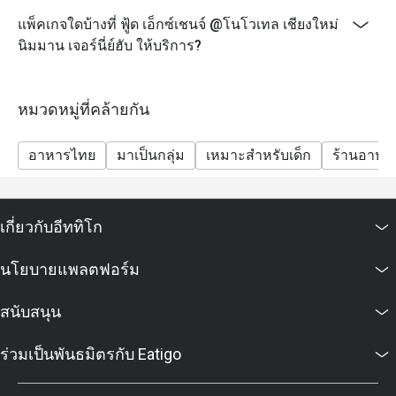
แพ็คเกจใดบ้างที่ ฟู้ด เอ็กซ์เชนจ์ @โนโวเทล เชียงใหม่
นิมมาน เจอร์นี่ย์ฮับ ให้บริการ?
หมวดหมู่ที่คล้ายกัน
อาหารไทย
มาเป็นกลุ่ม
เหมาะสำหรับเด็ก
ร้านอาหา
เกี่ยวกับอีททิโก
นโยบายแพลตฟอร์ม
สนับสนุน
ร่วมเป็นพันธมิตรกับ Eatigo