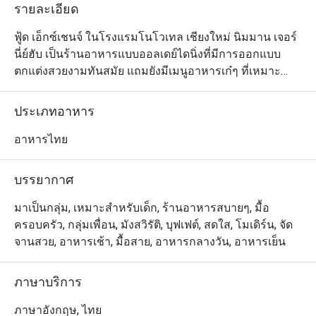
รายละเอียด
ฟู้ด เอ็กซ์เชนจ์ ในโรงแรมโนโวเทล เชียงใหม่ นิมมาน เจอร์
นี่ย์ฮับ เป็นร้านอาหารแบบออลเดย์ไดนิ่งที่มีการออกแบบ
ตกแต่งสวยงามทันสมัย แถมยังมีเมนูอาหารเก๋ๆ ที่เหมาะ
สำหรับเช็กอิน ช่วยเพิ่มเสน่ห์ดึงดูดให้ฟู้ดดี้เจเนอเรชั่นใหม่
แวะเวียนเข้ามาอยู่เสมอ ซึ่งทางทีมเชฟอยากเชิญชวนให้ทุก
ประเภทอาหาร
ท่านได้ลิ้มลองอาหารหลากหลายประเภท ไม่ว่าจะเป็น
อาหารไทยแท้ อาหารเอเชีย หรืออาหารนานาชาติ หรือหาก
อาหารไทย
ใครชอบทานอาหารเหนือแท้ๆ เชฟของที่นี่ก็ทำได้ดีไม่แพ้กัน 
ฟู้ด เอ็กซ์เชนจ์เหมาะสมสำหรับสร้างความประทับใจในทุก
บรรยากาศ
โอกาส รวมถึงมื้อพิเศษกับคนพิเศษ
มาเป็นกลุ่ม, เหมาะสำหรับเด็ก, ร้านอาหารสบายๆ, มื้อ
ครอบครัว, กลุ่มเพื่อน, มังสวิรัติ, บุฟเฟต์, สดใส, โมเดิร์น, จัด
จานสวย, อาหารเช้า, มื้อสาย, อาหารกลางวัน, อาหารเย็น
ภาษาบริการ
ภาษาอังกฤษ, ไทย