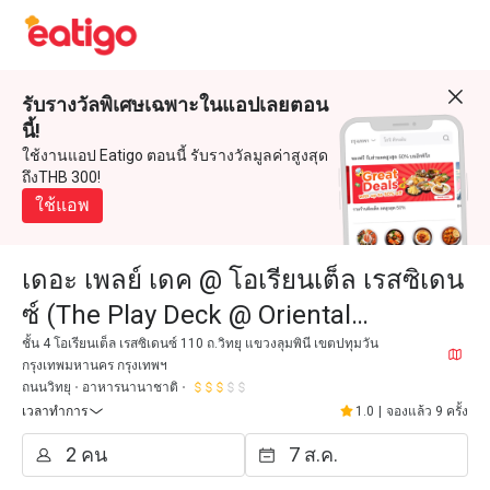
รับรางวัลพิเศษเฉพาะในแอปเลยตอน
นี้!
ใช้งานแอป Eatigo ตอนนี้ รับรางวัลมูลค่าสูงสุด
ถึงTHB 300!
ใช้แอพ
เดอะ เพลย์ เดค @ โอเรียนเต็ล เรสซิเดน
ซ์ (The Play Deck @ Oriental
Residence )
ชั้น 4 โอเรียนเต็ล เรสซิเดนซ์ 110 ถ.วิทยุ แขวงลุมพินี เขตปทุมวัน
กรุงเทพมหานคร กรุงเทพฯ
ถนนวิทยุ
อาหารนานาชาติ
เวลาทำการ
1.0
|
จองแล้ว 9 ครั้ง