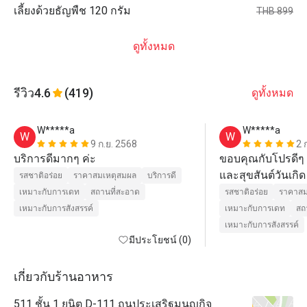
เลี้ยงด้วยธัญพืช 120 กรัม
THB 899
ดูทั้งหมด
รีวิว
4.6
(419)
ดูทั้งหมด
W*****a
W*****a
W
W
9 ก.ย. 2568
2 
บริการดีมากๆ ค่ะ
ขอบคุณกับโปรดีๆ จ
และสุขสันต์วันเกิ
รสชาติอร่อย
ราคาสมเหตุสมผล
บริการดี
100 บาท ด้วยนะคะ
เหมาะกับการเดท
สถานที่สะอาด
รสชาติอร่อย
ราคาสม
ร้านอาหารอร่อยๆ 
เหมาะกับการสังสรรค์
เหมาะกับการเดท
สถ
แต่จะกระซิบว่าพิซซ
เหมาะกับการสังสรรค์
มีประโยชน์ (0)
Connection The W
สุดยอด

ไม่ต้องรอโปรราคานี้
เกี่ยวกับร้านอาหาร
ขอบแป้งกรอบๆ กลิ
511 ชั้น 1 ยูนิต D-111 ถนประเสริฐมนูญกิจ
อวยค่ะ
