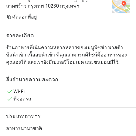
ลาดพร้าว กรุงเทพ 10230 กรุงเทพฯ
ไม่ทราบว่าสาขานี้
เดี๋ยวนี้ทำอร่อย

คัดลอกที่อยู่
ขอบคุณสถานที่ขั
รายละเอียด
ได้เลย

ห้างอะไรที่ขับรถจอ
ร้านอาหารที่เน้นความหลากหลายของเมนูพิซซ่า พาสต้า 
เล่นที่ร้านก็นาน

ชีสนำเข้า เนื้ออบนำเข้า ที่คุณสามารถดีไซน์มื้ออาหารของ
เดินเลือกชอบปิ้งก
คุณเองได้ และเรายังมีเบเกอรี่โฮมเมด และขนมอบมีไว้
เรื่องค่าจอดรถ 

บริการลูกค้า โดยลูกค้าสามารถเลือกรับประทานที่ร้าน หรือ
ดีมากๆ ค่ะ 

ซื้อกลับไปฝากคนที่บ้านก็ได้
สิ่งอำนวยความสะดวก
สถานที่ใกล้บ้านเพ
กว่าๆ ไปกลับ 3 กิ
Wi-Fi
ห้างที่ติดชุมชน 
ที่จอดรถ
ประเภทอาหาร
อาหารนานาชาติ