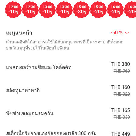
12:00
12:30
13:00
13:30
15:00
15:30
16:00
16:3
-10
-10
-10
-10
-30
-20
-20
-20
%
%
%
%
%
%
%
เมนูแนะนำ
-50 %
ส่วนลดอีททิโก้สามารถใช้ได้กับเมนูอาหารที่เป็นราคาปกติทั้งหมด
ยกเว้นเมนูที่ระบุไว้ในเงื่อนไขพิเศษ
THB 380
แพลตเตอร์รวมชีสและโคล์ดคัท
THB 760
THB 160
สลัดทูน่าทาทากิ
THB 320
THB 165
พิซซ่าแซลมอนรมควัน
THB 330
สเต็กเนื้อริบอายแองกัสออสเตรเลีย 300 กรัม
THB 449