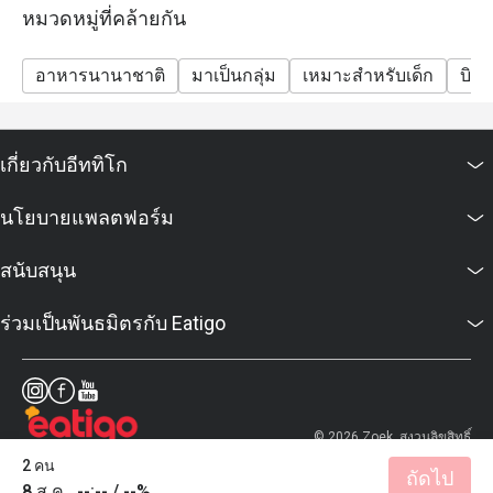
หมวดหมู่ที่คล้ายกัน
อาหารนานาชาติ
มาเป็นกลุ่ม
เหมาะสำหรับเด็ก
บิส
เกี่ยวกับอีททิโก
นโยบายแพลตฟอร์ม
สนับสนุน
ร่วมเป็นพันธมิตรกับ Eatigo
© 2026 Zoek. สงวนลิขสิทธิ์
2 คน
ถัดไป
8 ส.ค., --:-- / --%