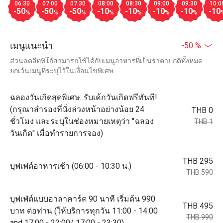
06:30
07:00
07:30
08:00
08:30
09:00
09:30
10:0
-50
-50
-50
-10
-10
-10
-10
-10
%
%
%
%
%
%
%
เมนูแนะนำ
-50 %
ส่วนลดอีททิโก้สามารถใช้ได้กับเมนูอาหารที่เป็นราคาปกติทั้งหมด
ยกเว้นเมนูที่ระบุไว้ในเงื่อนไขพิเศษ
ฉลองวันเกิดสุดพิเศษ: รับเค้กวันเกิดฟรีทันที!
(กรุณาสำรองที่นั่งล่วงหน้าอย่างน้อย 24
THB 0
ชั่วโมง และระบุในช่องหมายเหตุว่า "ฉลอง
THB 1
วันเกิด" เมื่อทำรายการจอง)
THB 295
บุฟเฟต์อาหารเช้า (06:00 - 10:30 น.)
THB 590
บุฟเฟ่ต์แบบอาลาคาร์ต 90 นาที เริ่มต้น 990
THB 495
บาท ต่อท่าน (ให้บริการทุกวัน 11:00 - 14:00
THB 990
and 17:00 - 22:00/ 17:00 - 23:30)