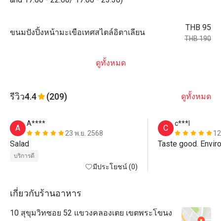
THB 95
ขนมปังปิ้งหน้ามะเขือเทศสไตล์อิตาเลียน
THB 190
ดูทั้งหมด
รีวิว
4.4
(209)
ดูทั้งหมด
A****
c***l
A
C
23 พ.ย. 2568
12
Salad
Taste good. Envir
บริการดี
มีประโยชน์ (0)
เกี่ยวกับร้านอาหาร
10 สุขุมวิทซอย 52 แขวงคลองเตย เขตพระโขนง