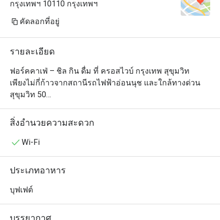
กรุงเทพฯ 10110 กรุงเทพฯ
คัดลอกที่อยู่
รายละเอียด
ฟอร์คคาเฟ่ – ชิล กิน ดื่ม ที่ ครอสไวบ์ กรุงเทพ สุขุมวิท

เพียงไม่กี่ก้าวจากสถานีรถไฟฟ้าอ่อนนุช และใกล้ทางด่วน
สุขุมวิท 50

ฟอร์คคาเฟ่ คือจุดนัดพบสุดชิลภายในโรงแรม ครอสไวบ์ 
กรุงเทพ สุขุมวิท

สิ่งอำนวยความสะดวก
ที่คุณไม่ควรพลาด ดื่มด่ำกับเมนูอาหารหลากหลาย ทั้งเอเชีย 
ตะวันตก

Wi-Fi
และอาหารสบาย ๆ ที่ให้ความรู้สึกเหมือนทานข้าวที่บ้าน

จับคู่กับเครื่องดื่มสดชื่น รายการไวน์ที่คัดสรรมาอย่างดี

ประเภทอาหาร
และค็อกเทลสูตรพิเศษในบรรยากาศเป็นกันเอง เหมาะ
สำหรับครอบครัว

บุฟเฟต์
กลุ่มเพื่อน หรือปาร์ตี้สังสรรค์ และอย่าพลาด! บรรยากาศจะ
คึกคักยิ่งขึ้นกับ

บรรยากาศ