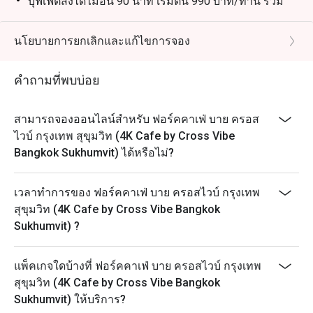
บุฟเฟ่ต์สั่งได้ไม่อั้น 90 นาที เริ่มต้น 990 บาท/ท่าน รวม
เมนูไฮไลต์พรีเมียม 1 รายการ + บุฟเฟ่ต์อาลาคาร์ตไม่อั้น
และโคล่าเติมฟรี (ให้บริการเวลา 11:00 – 14:00 น. และ
นโยบายการยกเลิกและแก้ไขการจอง
17:00 – 22:00 น. (วันอาทิตย์ – วันพฤหัสบดี, รับออเดอร์
สุดท้าย 21:30 น.) หรือ 11:00 – 14:00 น. และ 17:00 –
คำถามที่พบบ่อย
23:30 น. (วันศุกร์ – วันเสาร์, รับออเดอร์สุดท้าย 23:00 น.)
*ราคาอาหารรวมค่าบริการ 10% และภาษีมูลค่าเพิ่มแล้ว
สามารถจองออนไลน์สำหรับ ฟอร์คคาเฟ่ บาย ครอส
สิทธิพิเศษสำหรับวันเกิด:
ไวบ์ กรุงเทพ สุขุมวิท (4K Cafe by Cross Vibe
- รับฟรีเค้กวันเกิด
Bangkok Sukhumvit) ได้หรือไม่?
- กรุณาแจ้งทางร้านล่วงหน้าอย่างน้อย 24 ชั่วโมงหาก
ต้องการรับเค้กวันเกิด
เวลาทำการของ ฟอร์คคาเฟ่ บาย ครอสไวบ์ กรุงเทพ
- กรุณาแสดงบัตรประจำตัวเพื่อรับสิทธิ์
สุขุมวิท (4K Cafe by Cross Vibe Bangkok
Sukhumvit) ?
แพ็คเกจใดบ้างที่ ฟอร์คคาเฟ่ บาย ครอสไวบ์ กรุงเทพ
สุขุมวิท (4K Cafe by Cross Vibe Bangkok
Sukhumvit) ให้บริการ?