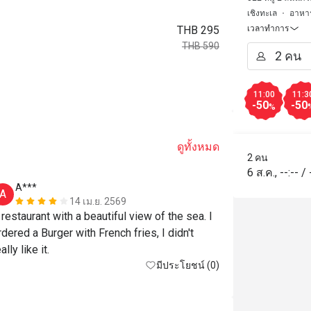
เชิงทะเล
อาหา
THB 295
เวลาทำการ
THB 590
11:00
11:3
-50
-50
%
ดูทั้งหมด
2 คน
6 ส.ค.
,
--:--
/
A***
A
14 เม.ย. 2569
 restaurant with a beautiful view of the sea. I 
rdered a Burger with French fries, I didn't 
ally like it.
มีประโยชน์ (0)