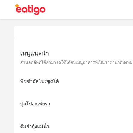
เมนูแนะนำ
ส่วนลดอีททิโก้สามารถใช้ได้กับเมนูอาหารที่เป็นราคาปกติทั้งหมด 
พิซซ่าอัลโปรซูตโต้
ปูลโปอะเฟยรา
ต้มยำกุ้งแม่น้ำ