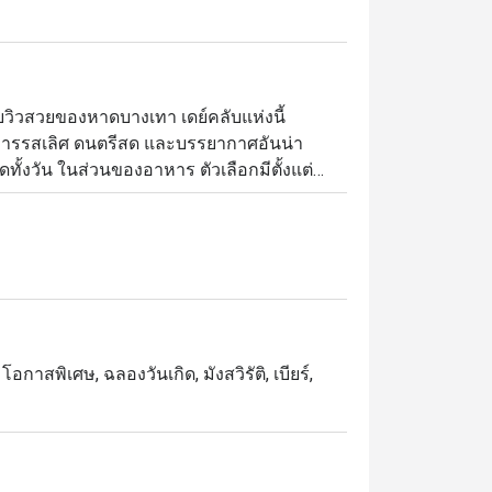
วิวสวยของหาดบางเทา เดย์คลับแห่งนี้
าหารรสเลิศ ดนตรีสด และบรรยากาศอันน่า
ทั้งวัน ในส่วนของอาหาร ตัวเลือกมีตั้งแต่
ย์ตกดิน โดยจะเน้นที่อาหารสไตล์
ั่งยืน ลูกค้าสามารถเลือกที่นั่งได้ตามสไตล์ที่
ครัว หรือโซนวีไอพีซึ่งเป็นโต๊ะหลุมลดระดับ
 นอกจากนี้ เพื่อยกระดับประสบการณ์การรับ
โอกาสพิเศษ, ฉลองวันเกิด, มังสวิรัติ, เบียร์,