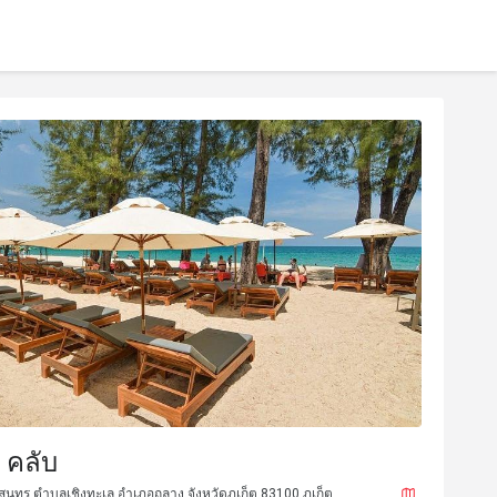
 คลับ
ีสุนทร ตำบลเชิงทะเล อำเภอถลาง จังหวัดภูเก็ต 83100 ภูเก็ต