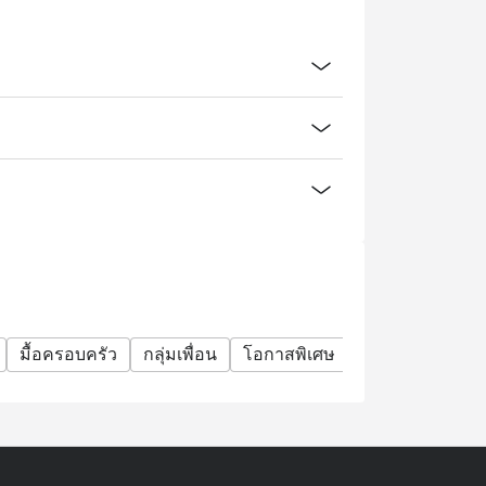
แต่จะต้องเริ่มสั่งอาหาร เมื่อถึงเวลาที่จองไว้
ัญเพื่อให้ระบบสามารถใช้โปรโมชั่นได้อย่าง
าที ร้านสามารถยกเลิกการจองได้โดยอัตโนมัติ
ทั้งนี้ขึ้นอยู่กับจำนวนที่นั่งว่าง และส่วนลด
มื้อครอบครัว
กลุ่มเพื่อน
โอกาสพิเศษ
ฉลองวันเกิด
ม