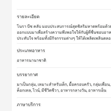
รายละเอียด
โนรา บีช คลับ มอบประสบการณ์สุดชิลริมหาดพร้อมด้วย
ออกแบบมาเพื่อสร้างความพึงพอใจให้กับผู้ที่ชื่นชอบอ
ประทับใจ พร้อมทั้งมีกิจกรรมต่างๆ ให้ได้เพลิดเพลินตลอด
บุฟเฟต์อาหารเช้าไปจนถึงบาร์บีคิวริมหาดยามพระอาทิต
เมดิเตอร์เรเนียนเพื่อสุขภาพที่ทั้งอร่อยและส่งเสริมความย
ประเภทอาหาร
ชอบ ไม่ว่าจะเป็นเดย์เบดริมชายหาด คาบาน่าสำหรับครอบ
อาหารนานาชาติ
อยู่ท่ามกลางสระว่ายน้ำลูกคลื่น และโซนโต๊ะกลางแจ้ง
ประทานอาหาร
บรรยากาศ
มาเป็นกลุ่ม, เหมาะสำหรับเด็ก, มื้อครอบครัว, กลุ่มเพื่อน, 
ค็อกเทล, ไวน์, มีชีวิตชีวา, อาหารกลางวัน, อาหารเย็น
ภาษาบริการ