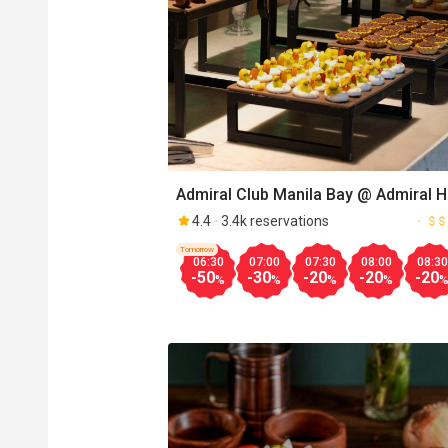
Admiral Club Manila Bay @ Admiral H
Manila-MGallery
4.4
3.4k reservations
Tomorrow
06:30
07:00
07:30
08:00
08:30
-50
-30
-20
-20
-20
%
%
%
%