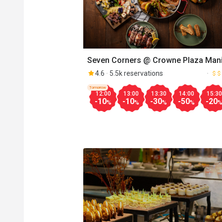
Seven Corners @ Crowne Plaza Mani
Galleria
4.6
5.5k reservations
Tomorrow
12:00
13:00
13:30
14:00
15:30
-10
-10
-30
-50
-20
%
%
%
%