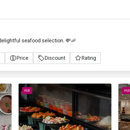
delightful seafood selection. 💸🦐
e
Price
Discount
Rating
Hot
Hot