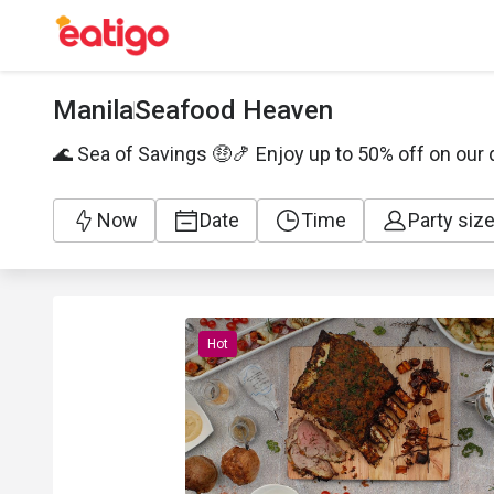
Manila
Seafood Heaven
🌊 Sea of Savings 🤑🍤 Enjoy up to 50% off on our 
Now
Date
Time
Party siz
Hot