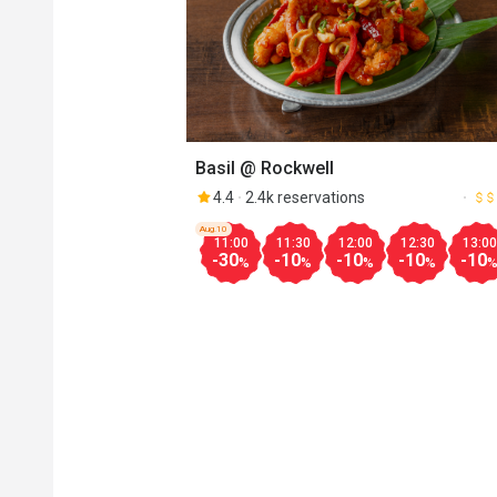
Basil @ Rockwell
4.4
2.4k reservations
Aug.10
11:00
11:30
12:00
12:30
13:00
-30
-10
-10
-10
-10
%
%
%
%