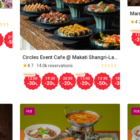
Marr
4.
Tomorr
Aug.09
12
21:30
12:00
12:30
13:00
13:30
14:00
18:00
18:30
-2
-50
-40
-10
-20
-50
-50
-30
-20
%
%
%
%
%
%
%
%
Circles Event Cafe @ Makati Shangri-La,
Manila
4.7
14.0k reservations
Tomorrow
Aug.09
12:00
19:30
20:00
13:00
13:30
18:00
18:
-30
-20
-20
-20
-50
-30
-30
%
%
%
%
%
%
Hot
Hot