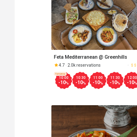
Feta Mediterranean @ Greenhills
4.7
2.0k reservations
Tomorrow
10:00
10:30
11:00
11:30
12:00
-10
-10
-10
-10
-10
%
%
%
%