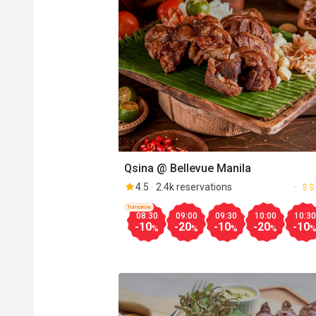
Qsina @ Bellevue Manila
4.5
2.4k reservations
Tomorrow
08:30
09:00
09:30
10:00
10:30
-10
-20
-10
-20
-10
%
%
%
%