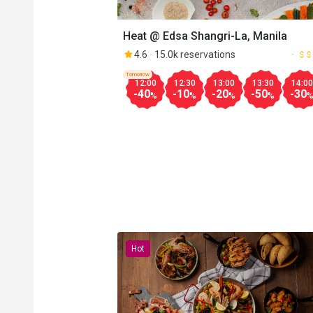
Heat @ Edsa Shangri-La, Manila
4.6
15.0k reservations
Tomorrow
12:00
12:30
13:00
13:30
14:00
-40
-10
-20
-50
-30
%
%
%
%
Hot