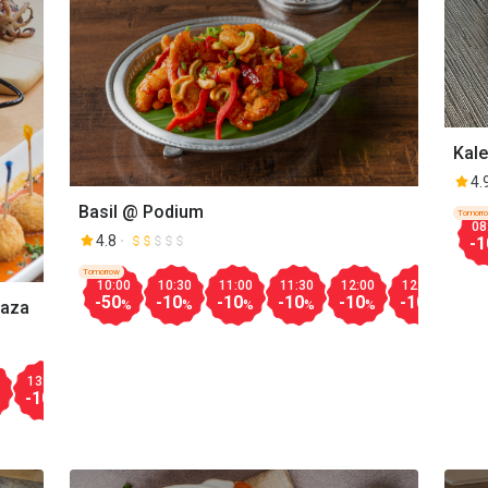
Kal
4.
Basil @ Podium
Tomorr
08
4.8
-1
Tomorrow
10:00
10:30
11:00
11:30
12:00
12:30
13:
-50
-10
-10
-10
-10
-10
-10
%
%
%
%
%
%
laza
13:30
14:00
14:30
15:00
15:30
16:00
16:30
17:00
-10
-10
-10
-50
-10
-30
-10
-50
%
%
%
%
%
%
%
%