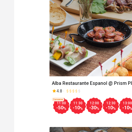
Alba Restaurante Espanol @ Prism P
4.8
Tomorrow
11:00
11:30
12:00
12:30
13:00
-50
-10
-30
-10
-10
%
%
%
%