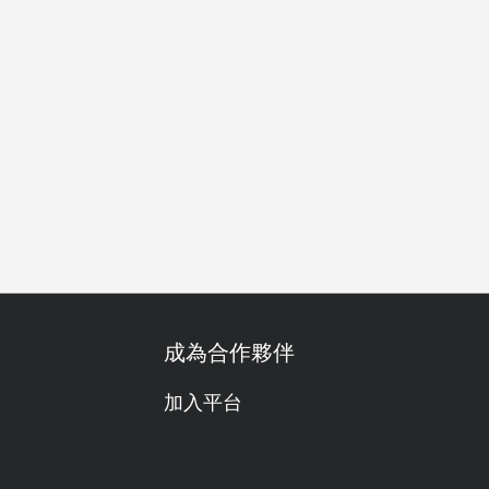
舒適的
有沙發座位
熱門
午餐
晚餐
成為合作夥伴
加入平台