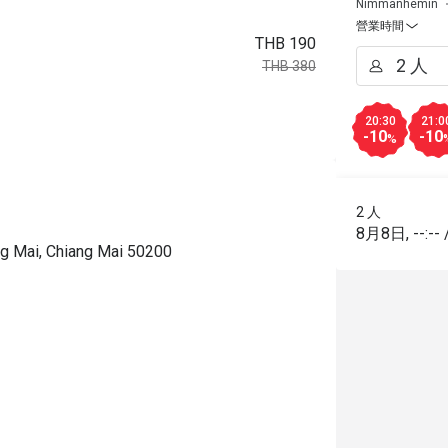
Nimmanhemin
營業時間
THB 190
THB 380
20:30
21:0
-10
-10
%
2 人
8月8日
,
--:--
g Mai, Chiang Mai 50200