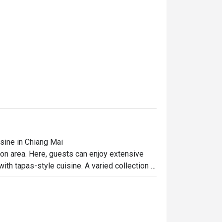
sine in Chiang Mai

ion area. Here, guests can enjoy extensive 
ith tapas-style cuisine. A varied collection 
you to explore.