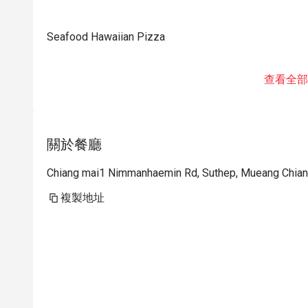
Seafood Hawaiian Pizza
查看全部
關於餐廳
Chiang mai1 Nimmanhaemin Rd, Suthep, Mueang Chian
複製地址