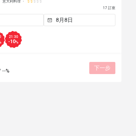
意大利料理
17 訂座
0
21:30
-10
%
%
下一步
/
--%