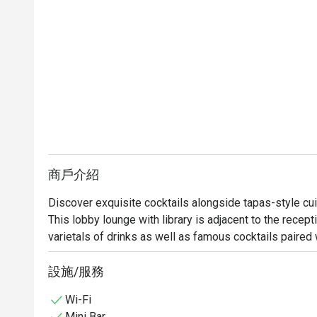
商戶介紹
Discover exquisite cocktails alongside tapas-style cui
This lobby lounge with library is adjacent to the recept
varietals of drinks as well as famous cocktails paired w
of books and magazines can be found here as well for 
設施/服務
Wi-Fi
Mini Bar