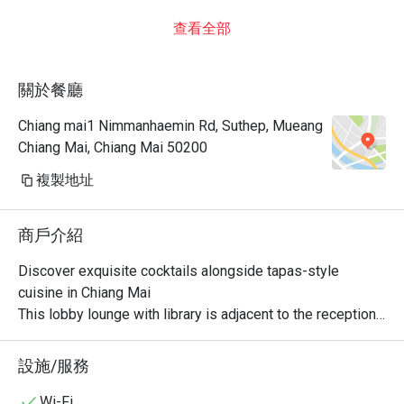
查看全部
關於餐廳
Chiang mai1 Nimmanhaemin Rd, Suthep, Mueang
Chiang Mai, Chiang Mai 50200
複製地址
商戶介紹
Discover exquisite cocktails alongside tapas-style 
cuisine in Chiang Mai

This lobby lounge with library is adjacent to the reception 
area. Here, guests can enjoy extensive varietals of drinks 
as well as famous cocktails paired with tapas-style 
設施/服務
cuisine. A varied collection of books and magazines can 
be found here as well for you to explore.
Wi-Fi