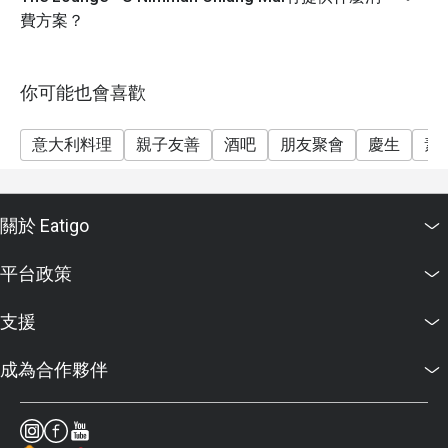
費方案？
你可能也會喜歡
意大利料理
親子友善
酒吧
朋友聚會
慶生
素
關於 Eatigo
平台政策
支援
成為合作夥伴