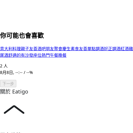
你可能也會喜歡
意大利料理
親子友善
酒吧
朋友聚會
慶生
素食友善
單點
調酒好正
調酒
紅酒
雞
尾酒
舒適的
有沙發座位
熱門
午餐
晚餐
2 人
8月8日, --:-- / --%
下一步
關於 Eatigo