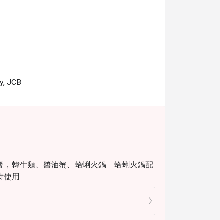
, JCB
餐，韓牛類、醬油蟹、蛤蜊火鍋，蛤蜊火鍋配
時使用
詢
定