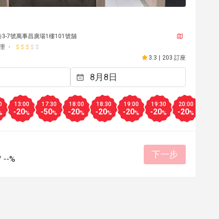
口
3-7號萬事昌廣場1樓101號舖
理
3.3
|
203 訂座
2026年4月24日
0
13:00
17:30
18:00
18:30
19:00
19:30
20:00
20:3
-20
-50
-20
-20
-20
-20
-20
-20
e discount because they said lunch 
%
%
%
%
%
%
%
%
de but the restaurant never told us 
sat down. I asked if the discount 
nu and they said yes...bad 
下一步
/
--%
n 

有幫助 (3)
food was below average for the price. 