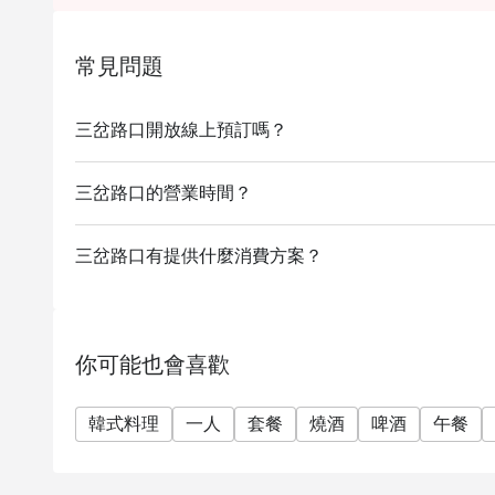
客人如需更改訂座人數或時間， 必須提前於eati
提供座位安排及折扣優惠
常見問題
客人必須於入座前出示訂座證明方可享用折扣
訂座如使用優惠劵，必須於入座前通知及出示訂座
三岔路口開放線上預訂嗎？
加一服務費以原價計算
如有任何爭議，餐廳將保留最終決定權
三岔路口的營業時間？
三岔路口有提供什麼消費方案？
你可能也會喜歡
韓式料理
一人
套餐
燒酒
啤酒
午餐