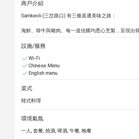
商戶介紹
Samkeoli (三岔路口) 有三條直通美味之路：

海鮮、韓牛與豬肉。每一道佳餚均悉心烹製，呈現出韓
- 海鮮是每天新鮮運到; 

設施/服務
- 豬肉經過126小時熟成, 豬味香濃; 

Wi-Fi
- 韓牛更是由韓國頂級韓牛集散地 --- 馬場洞直送到港, 
Chinese Menu
口瞬間, 牛味爆發!
English menu
菜式
韓式料理
環境氣氛
一人, 套餐, 燒酒, 啤酒, 午餐, 晚餐