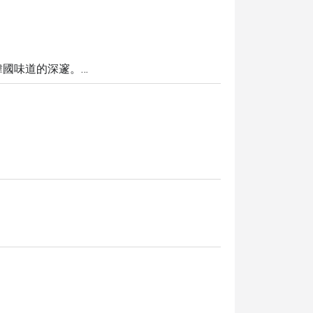
國味道的深邃。

每塊肉都是最高級數1++(9) ,油脂分部均匀, 入