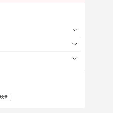
go系統直接更改。餐廳只會按系統上之預訂人數
頁面以供同事紀錄及認證
晚餐