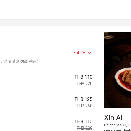
-50 %
，詳情請參閱商戶細則
THB 110
THB 220
THB 125
THB 250
Xin Ai
THB 110
Chiang Mai90/1
THB 220
Mai 50300 Thail