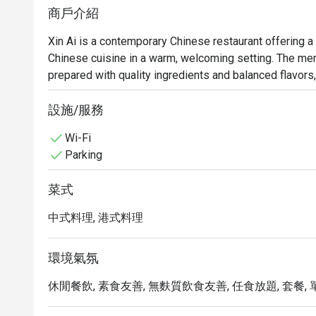
商戶介紹
Xin Ai is a contemporary Chinese restaurant offering a
Chinese cuisine in a warm, welcoming setting. The menu
prepared with quality ingredients and balanced flavors,
specialties to carefully crafted signature plates. With 
well suited for casual dining, family meals, or business
設施/服務
experience centered on authentic taste and thoughtful 
Wi-Fi
Parking
菜式
中式料理, 港式料理
環境氣氛
休閒餐飲, 素食友善, 無麩質飲食友善, 任食放題, 套餐, 單