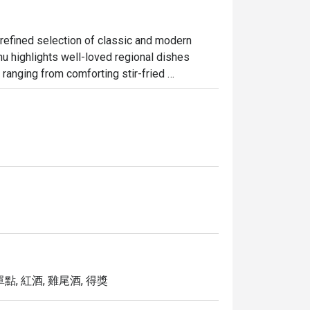
 refined selection of classic and modern 
 highlights well-loved regional dishes 
 ranging from comforting stir-fried 
its elegant yet relaxed atmosphere, Xin Ai is 
 gatherings, providing an enjoyable 
presentation.
點, 紅酒, 雞尾酒, 得獎