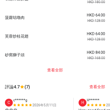
HKD 180.00
HKD 64.00
菠蘿咕嚕肉
HKD 128.00
HKD 64.00
芙蓉炒桂花翅
HKD 128.00
HKD 84.00
砂窩獅子頭
HKD 168.00
查看全部
評論
4.7
(7)
查看全部
c******g
H******
C
H
2026年5月11日
2