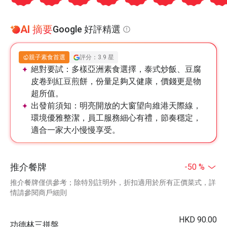
AI 摘要
Google 好評精選
親子素食首選
評分：3.9 星
絕對要試：
多樣亞洲素食選擇，泰式炒飯、豆腐
皮卷到紅豆煎餅，份量足夠又健康，價錢更是物
超所值。
出發前須知：
明亮開放的大窗望向維港天際線，
環境優雅整潔，員工服務細心有禮，節奏穩定，
適合一家大小慢慢享受。
推介餐牌
-50 %
推介餐牌僅供參考；除特別註明外，折扣適用於所有正價菜式，詳
情請參閱商戶細則
HKD 90.00
功德林三拼盤