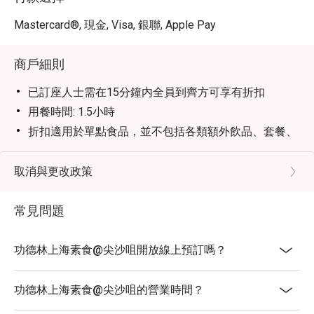
Mastercard®, 現金, Visa, 銀聯, Apple Pay
商戶細則
已訂座人士需在15分鐘内全員到齊方可享有折扣
用餐時間: 1.5小時
折扣適用於單點食品，並不包括各類額外飲品、套餐、
茶芥和不可與餐廳其他推廣優惠同時使用
此優惠只限堂食，不適用於外賣服務、或特別推廣優惠
取消與更改政策
此優惠不可兌換現金或其他產品，不可轉售或贈子他人
使 用
常見問題
加一服務費以原價計算
此優惠不可與其他折扣及優惠同時使用
功德林上海素食@尖沙咀開放線上預訂嗎？
特別需求及坐位安排均視乎實際情況而定
客人必須出示預定證明方可使用折扣
功德林上海素食@尖沙咀的營業時間？
如訂座須使用優惠券，必須於入座前通知及出示訂座頁