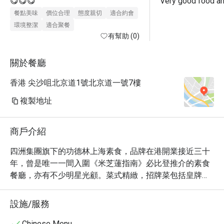
😋😋😋
餐點美味
價位合理
態度親切
適合約會
環境整潔
適合聚餐
有幫助 (0)
關於餐廳
香港 尖沙咀北京道1號北京道一號7樓
複製地址
商戶介紹
四洲集團旗下的功德林上海素食，品牌在港開業接近三十
年，曾是唯一一間入圍《米芝蓮指南》必比登推介的素食
餐廳，亦有不少明星光顧。菜式精緻，招牌菜包括皇牌豆
腐餃子、天鵝酥。
設施/服務
Chinese Menu