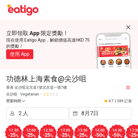
立即領取 App 限定獎勵！
現在使用 Eatigo App，解鎖價值高達HKD 75
的獎勵！
使用 App
功德林上海素食@尖沙咀
香港 尖沙咀北京道1號北京道一號7樓
尖沙咀
Vegetarian
營業時間
4.7
|
589 訂座
11:30
12:00
12:30
13:00
13:30
14:00
14:30
17:3
-25
-25
-25
-25
-25
-50
-50
-25
%
%
%
%
%
%
%