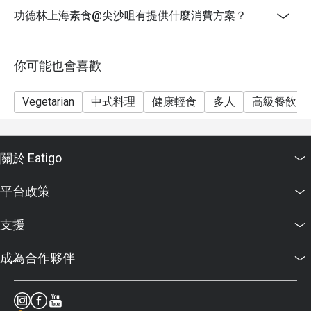
面以供同事記錄及認證
功德林上海素食@尖沙咀有提供什麼消費方案？
如有任何爭議，經Eatigo雙方同意，功德林上海素食保
留最終決定權
你可能也會喜歡
Vegetarian
中式料理
健康輕食
多人
高級餐飲
關於 Eatigo
平台政策
支援
成為合作夥伴