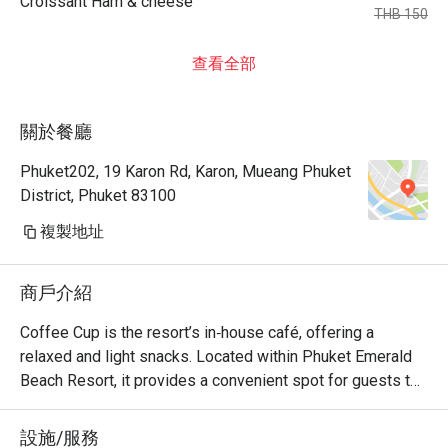
Croissant Ham & cheese
THB 150
查看全部
關於餐廳
Phuket202, 19 Karon Rd, Karon, Mueang Phuket
District, Phuket 83100
複製地址
商戶介紹
Coffee Cup is the resort’s in‑house café, offering a 
relaxed and light snacks. Located within Phuket Emerald 
Beach Resort, it provides a convenient spot for guests to 
unwind after swimming, beach time, or enjoying resort 
amenities. The café is family‑friendly and fits well with the 
設施/服務