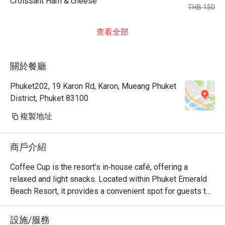
Croissant Ham & cheese
THB 150
查看全部
關於餐廳
Phuket202, 19 Karon Rd, Karon, Mueang Phuket
District, Phuket 83100
複製地址
商戶介紹
Coffee Cup is the resort’s in‑house café, offering a 
relaxed and light snacks. Located within Phuket Emerald 
Beach Resort, it provides a convenient spot for guests to 
unwind after swimming, beach time, or enjoying resort 
amenities. The café is family‑friendly and fits well with the 
設施/服務