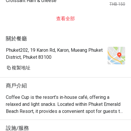
Croissant Ham & cheese
THB 150
查看全部
關於餐廳
Phuket202, 19 Karon Rd, Karon, Mueang Phuket
District, Phuket 83100
複製地址
商戶介紹
Coffee Cup is the resort’s in‑house café, offering a 
relaxed and light snacks. Located within Phuket Emerald 
Beach Resort, it provides a convenient spot for guests to 
unwind after swimming, beach time, or enjoying resort 
amenities. The café is family‑friendly and fits well with the 
設施/服務