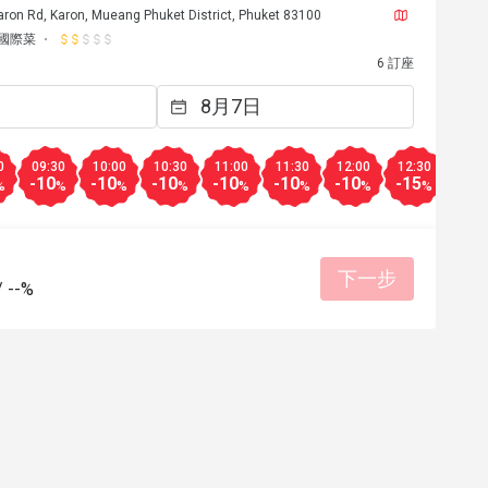
aron Rd, Karon, Mueang Phuket District, Phuket 83100
國際菜
6 訂座
0
09:30
10:00
10:30
11:00
11:30
12:00
12:30
13:0
-10
-10
-10
-10
-10
-10
-15
-15
%
%
%
%
%
%
%
%
下一步
/
--%