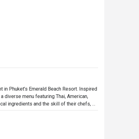
t in Phuket’s Emerald Beach Resort. Inspired 
 a diverse menu featuring Thai, American, 
al ingredients and the skill of their chefs, 
e. Discover a treasure trove of flavors and 