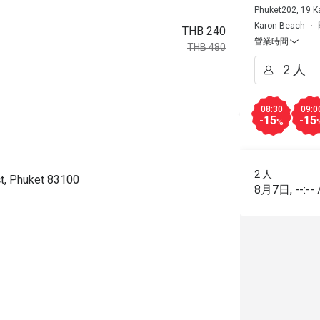
Phuket202, 19 K
Karon Beach
THB 240
營業時間
THB 480
08:30
09:0
-15
-15
%
2 人
ct, Phuket 83100
8月7日
,
--:--