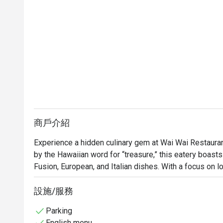
商戶介紹
Experience a hidden culinary gem at Wai Wai Restauran
by the Hawaiian word for “treasure,” this eatery boasts
Fusion, European, and Italian dishes. With a focus on loc
Wai Wai offers a unique and delightful dining experienc
create unforgettable memories in this culinary oasis.
設施/服務
Parking
English menu