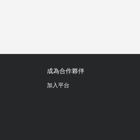
舒適的
有景觀
早餐
午餐
晚餐
宵夜
成為合作夥伴
加入平台