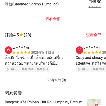
THB 90
蝦餃(Steamed Shrimp Dumpling)
THB 180
查看全部
評論
4.5
(28)
查看全部
w*******a
v********o
W
V
2026年5月12日
2
เป็ดปักกิ่งอร่อย เนื้อเป็ดทอดผัดเปรี้ยว
Cosy and classy e
หวานอร่อย พนักงานบริการดีเยี่ยม 
attentive staffs w
มาตรฐานโรงแรม 5 ดาว 
and clear explanat
服務細心
美好體驗
專業服務
服務細心
美好體驗
skin. Delicious di
有幫助 (0)
cousins taste good 
definitely recomm
and come again.
關於餐廳
Bangkok 973 Phloen Chit Rd, Lumphini, Pathum