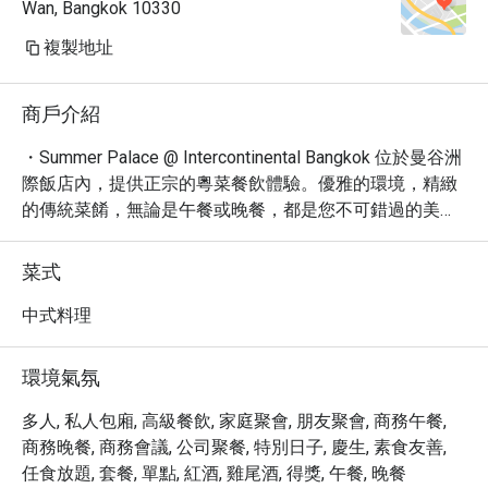
Wan, Bangkok 10330
複製地址
商戶介紹
・Summer Palace @ Intercontinental Bangkok 位於曼谷洲
際飯店內，提供正宗的粵菜餐飲體驗。優雅的環境，精緻
的傳統菜餚，無論是午餐或晚餐，都是您不可錯過的美味
選擇。這裡的蝦餃、松露料理更是深受食客喜愛，成為網
友票選必點佳餚。

菜式
・餐廳提供多樣化的菜單，從精緻小點到豐盛主菜，滿足
不同味蕾的需求。無論是與家人朋友聚餐，或是商務宴
中式料理
請，Summer Palace 都能提供舒適優雅的用餐體驗。飯店
內設有停車場，交通便利，讓您輕鬆享受美食。
環境氣氛
多人, 私人包廂, 高級餐飲, 家庭聚會, 朋友聚會, 商務午餐,
商務晚餐, 商務會議, 公司聚餐, 特別日子, 慶生, 素食友善,
任食放題, 套餐, 單點, 紅酒, 雞尾酒, 得獎, 午餐, 晚餐