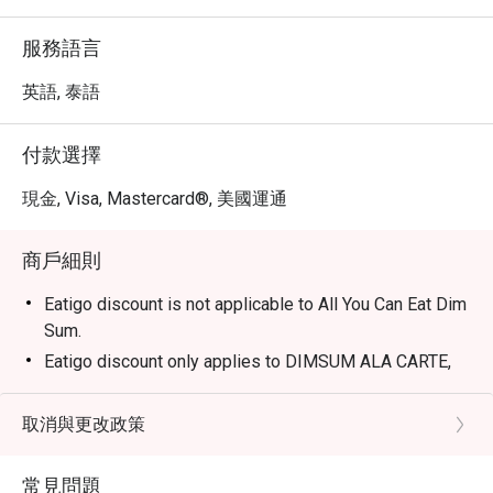
服務語言
英語, 泰語
付款選擇
現金, Visa, Mastercard®, 美國運通
商戶細則
Eatigo discount is not applicable to All You Can Eat Dim
Sum.
Eatigo discount only applies to DIMSUM ALA CARTE,
DESSERTS and PEKING DUCK.
Frequently Asked Questions (FAQs)
取消與更改政策
Q: What kind of cuisine does Summer Palace @
Intercontinental Bangkok offer? A: The restaurant
常見問題