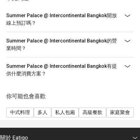
specializes in authentic Cantonese and Hong Kong-
style cuisine, featuring a wide array of Dim Sum,
Summer Palace @ Intercontinental Bangkok開放
premium roasted meats, and traditional seafood
線上預訂嗎？
dishes.
Q: What are the key menu highlights? A: Signature
Summer Palace @ Intercontinental Bangkok的營
highlights include the Hong Kong Suckling Pig, Honey
業時間？
Roasted Pork, Fried Bean Curd Skin with Truffle Sauce,
and the All-You-Can-Eat Dim Sum selection.
Q: What is the dress code? A: The dress code is Smart
Summer Palace @ Intercontinental Bangkok有提
Casual. We recommend polished attire suitable for a
供什麼消費方案？
refined hotel dining environment.
Q: How do I get to Summer Palace @ Intercontinental
你可能也會喜歡
Bangkok? A: The restaurant is located on the M floor of
the Intercontinental Bangkok, which is directly
connected to BTS Chidlom and situated near the
中式料理
多人
私人包廂
高級餐飲
家庭聚會
Erawan Shrine and CentralWorld.
關於 Eatigo