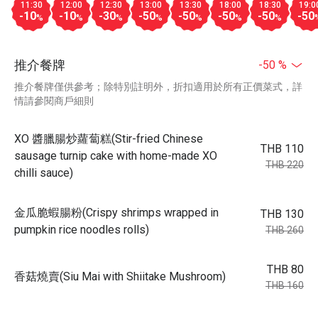
11:30
12:00
12:30
13:00
13:30
18:00
18:30
19:0
-10
-10
-30
-50
-50
-50
-50
-50
%
%
%
%
%
%
%
推介餐牌
-50 %
推介餐牌僅供參考；除特別註明外，折扣適用於所有正價菜式，詳
情請參閱商戶細則
XO 醬臘腸炒蘿蔔糕(Stir-fried Chinese
THB 110
sausage turnip cake with home-made XO
THB 220
chilli sauce)
金瓜脆蝦腸粉(Crispy shrimps wrapped in
THB 130
pumpkin rice noodles rolls)
THB 260
THB 80
香菇燒賣(Siu Mai with Shiitake Mushroom)
THB 160