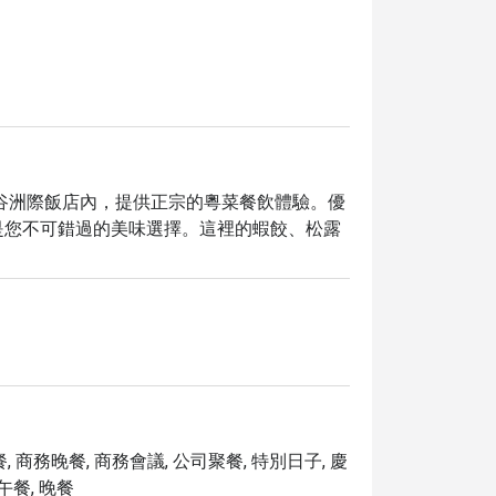
angkok 位於曼谷洲際飯店內，提供正宗的粵菜餐飲體驗。優
是您不可錯過的美味選擇。這裡的蝦餃、松露
滿足不同味蕾的需求。無論是與家人朋友聚
舒適優雅的用餐體驗。飯店內設有停車場，交通便
, 商務晚餐, 商務會議, 公司聚餐, 特別日子, 慶
 午餐, 晚餐