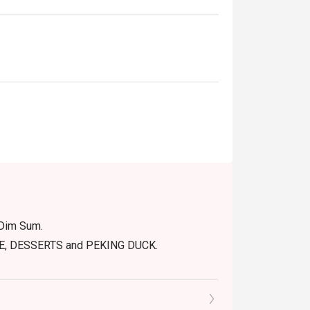
 Dim Sum.
RTE, DESSERTS and PEKING DUCK.
continental Bangkok offer? A: The restaurant
tyle cuisine, featuring a wide array of Dim