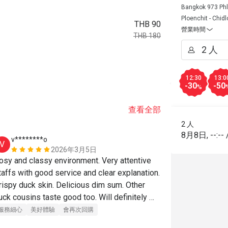
Bangkok 973 Phl
Ploenchit - Chid
THB 90
營業時間
THB 180
12:30
13:0
-30
-50
%
查看全部
2 人
8月8日
,
--:--
v********o
M******
V
M
2026年3月5日
osy and classy environment. Very attentive 
The 50% of A
taffs with good service and clear explanation. 
rispy duck skin. Delicious dim sum. Other 
服務細心
美
uck cousins taste good too. Will definitely 
ecommend to my friends and come again.
服務細心
美好體驗
會再次回購