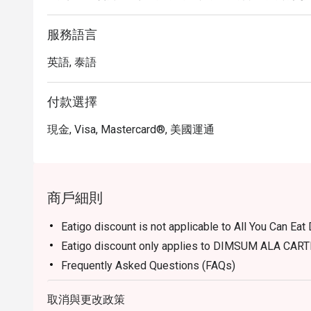
服務語言
英語, 泰語
付款選擇
現金, Visa, Mastercard®, 美國運通
商戶細則
Eatigo discount is not applicable to All You Can Eat
Eatigo discount only applies to DIMSUM ALA CA
Frequently Asked Questions (FAQs)
Q: What kind of cuisine does Summer Palace @ Inter
取消與更改政策
specializes in authentic Cantonese and Hong Kong-s