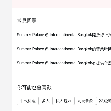
Sum, premium roasted meats, and traditional seafo
Q: What are the key menu highlights? A: Signature h
Honey Roasted Pork, Fried Bean Curd Skin with Truf
常見問題
selection.
Q: What is the dress code? A: The dress code is S
suitable for a refined hotel dining environment.
Summer Palace @ Intercontinental Bangkok開放
Q: How do I get to Summer Palace @ Intercontinenta
the M floor of the Intercontinental Bangkok, which 
Summer Palace @ Intercontinental Bangkok的營業
situated near the Erawan Shrine and CentralWorld.
Summer Palace @ Intercontinental Bangkok
你可能也會喜歡
中式料理
多人
私人包廂
高級餐飲
家庭聚