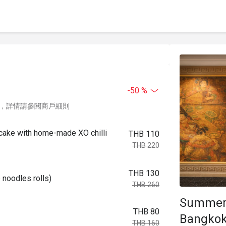
-50 %
，詳情請參閱商戶細則
ke with home-made XO chilli
THB 110
THB 220
THB 130
oodles rolls)
THB 260
Summer 
THB 80
Bangko
THB 160