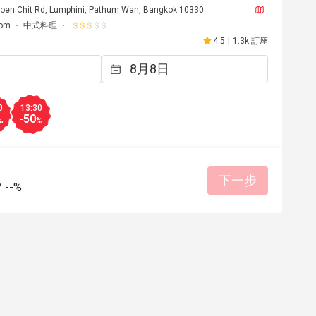
oen Chit Rd, Lumphini, Pathum Wan, Bangkok 10330
lom
中式料理
4.5
|
1.3k 訂座
0
13:30
-50
%
%
下一步
/
--%
*e
K******i
K
2026年3月4日
2026年2
la carte items makes the deal 
พาคุณแม่ไปทานติ่มซำ 
extra attractive 
ตั้งแต่เดินเข้าโรงแรมเ
ที่ร้านอาหารบริการดีมาก
好體驗
แน่นอนค่ะ 
服務細心
美好體驗
專業服