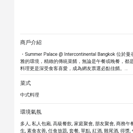
商戶介紹
・Summer Palace @ Intercontinental B
雅的環境，精緻的傳統菜餚，無論是午餐或晚餐，都
料理更是深受食客喜愛，成為網友票選必點佳餚。

・餐廳提供多樣化的菜單，從精緻小點到豐盛主菜，
餐，或是商務宴請，Summer Palace 都能提供
菜式
利，讓您輕鬆享受美食。
中式料理
環境氣氛
多人, 私人包廂, 高級餐飲, 家庭聚會, 朋友聚會, 商務午餐
生, 素食友善, 任食放題, 套餐, 單點, 紅酒, 雞尾酒, 得獎,