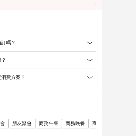
od dishes.
ighlights include the Hong Kong Suckling Pig,
fle Sauce, and the All-You-Can-Eat Dim Sum
mart Casual. We recommend polished attire
線上預訂嗎？
l Bangkok? A: The restaurant is located on
is directly connected to BTS Chidlom and
時間？
有提供什麼消費方案？
會
朋友聚會
商務午餐
商務晚餐
商務會議
公司聚