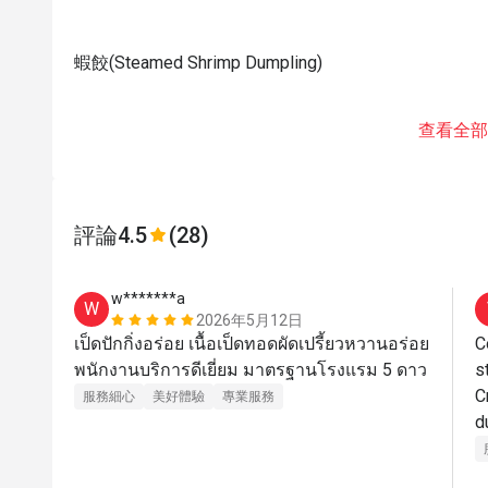
蝦餃(Steamed Shrimp Dumpling)
查看全部
評論
4.5
(28)
w*******a
W
2026年5月12日
เป็ดปักกิ่งอร่อย เนื้อเป็ดทอดผัดเปรี้ยวหวานอร่อย 
C
พนักงานบริการดีเยี่ยม มาตรฐานโรงแรม 5 ดาว 
s
C
服務細心
美好體驗
專業服務
d
r