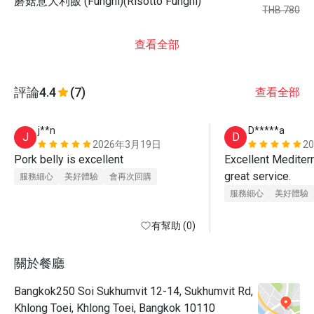
蘑菇意大利飯 (Funghi)(Risotto Funghi)
THB 780
查看全部
評論
4.4
(7)
查看全部
j**n
D*****a
J
D
2026年3月19日
2
Pork belly is excellent 
Excellent Mediterr
great service.
服務細心
美好體驗
會再次回購
服務細心
美好體驗
有幫助 (0)
關於餐廳
Bangkok250 Soi Sukhumvit 12-14, Sukhumvit Rd,
Khlong Toei, Khlong Toei, Bangkok 10110