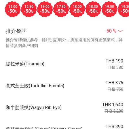
12:00
12:30
13:00
17:30
18:00
18:30
19:00
19:3
-50
-50
-50
-50
-50
-50
-50
-50
%
%
%
%
%
%
%
推介餐牌
-50 %
推介餐牌僅供參考；除特別註明外，折扣適用於所有正價菜式，詳
情請參閱商戶細則
THB 190
提拉米蘇(Tiramisu)
THB 380
THB 375
意式芝士餃(Tortellini Burrata)
THB 750
THB 1,640
和牛肋眼扒(Wagyu Rib Eye)
THB 3,280
THB 390