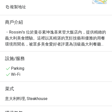
複製地址
商戶介紹
・Rossini's 位於曼谷素坤逸喜來登大飯店內，提供精緻的
義大利美食體驗。這裡以其精湛的烹飪技藝和優雅的用餐
環境而聞名，被眾多美食愛好者評選為頂級義大利餐廳之
一。

・Rossini's 的菜單精心設計，融合了傳統義大利風味與現
設施/服務
代烹飪技巧。必嚐的包括新鮮的松露料理、口感豐富的羊
排以及令人難忘的義式燴飯。餐廳提供多種精選葡萄酒，
Parking
完美搭配每一道佳餚。

Wi-Fi
・飯店位置優越，交通便利，方便前往曼谷市中心各大景
點。無論是浪漫的晚餐約會，還是與朋友共享美食，
菜式
Rossini's 都是您的理想之選。

・立即透過 Eatigo 預訂 Rossini's，享受高達 5 折的獨家
意大利料理, Steakhouse
優惠！別錯過品嚐頂級義大利料理的機會。