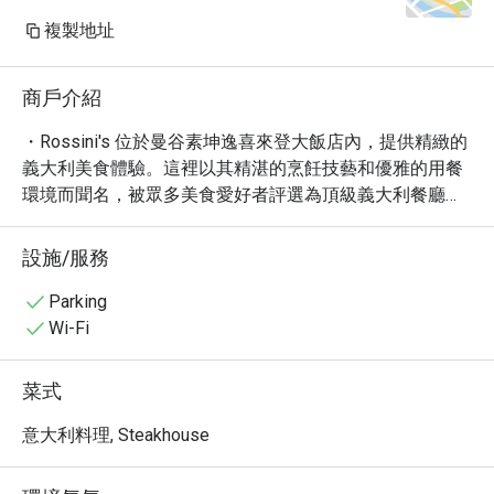
複製地址
商戶介紹
・Rossini's 位於曼谷素坤逸喜來登大飯店內，提供精緻的
義大利美食體驗。這裡以其精湛的烹飪技藝和優雅的用餐
環境而聞名，被眾多美食愛好者評選為頂級義大利餐廳之
一。

・Rossini's 的菜單精心設計，融合了傳統義大利風味與現
設施/服務
代烹飪技巧。必嚐的包括新鮮的松露料理、口感豐富的羊
排以及令人難忘的義式燴飯。餐廳提供多種精選葡萄酒，
Parking
完美搭配每一道佳餚。

Wi-Fi
・飯店位置優越，交通便利，方便前往曼谷市中心各大景
點。無論是浪漫的晚餐約會，還是與朋友共享美食，
菜式
Rossini's 都是您的理想之選。

・立即透過 Eatigo 預訂 Rossini's，享受高達 5 折的獨家
意大利料理, Steakhouse
優惠！別錯過品嚐頂級義大利料理的機會。