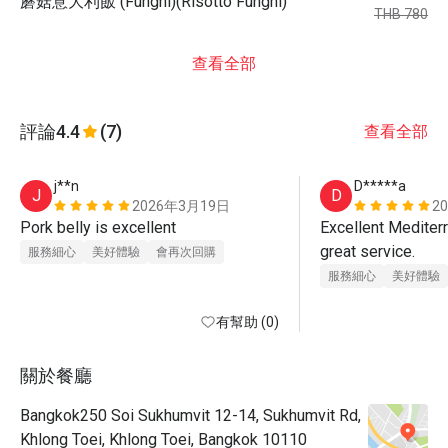
蘑菇意大利飯 (Funghi)(Risotto Funghi)
THB 780
查看全部
評論
4.4
(7)
查看全部
j**n
D*****a
J
D
2026年3月19日
2
Pork belly is excellent 
Excellent Mediterr
great service.
服務細心
美好體驗
會再次回購
服務細心
美好體驗
有幫助 (0)
關於餐廳
Bangkok250 Soi Sukhumvit 12-14, Sukhumvit Rd,
Khlong Toei, Khlong Toei, Bangkok 10110