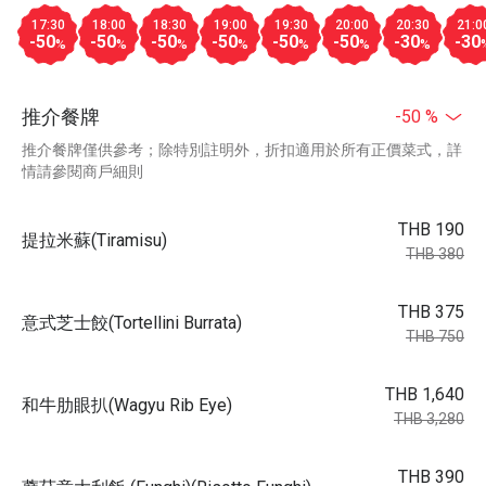
17:30
18:00
18:30
19:00
19:30
20:00
20:30
21:0
-50
-50
-50
-50
-50
-50
-30
-30
%
%
%
%
%
%
%
推介餐牌
-50 %
推介餐牌僅供參考；除特別註明外，折扣適用於所有正價菜式，詳
情請參閱商戶細則
THB 190
提拉米蘇(Tiramisu)
THB 380
THB 375
意式芝士餃(Tortellini Burrata)
THB 750
THB 1,640
和牛肋眼扒(Wagyu Rib Eye)
THB 3,280
THB 390