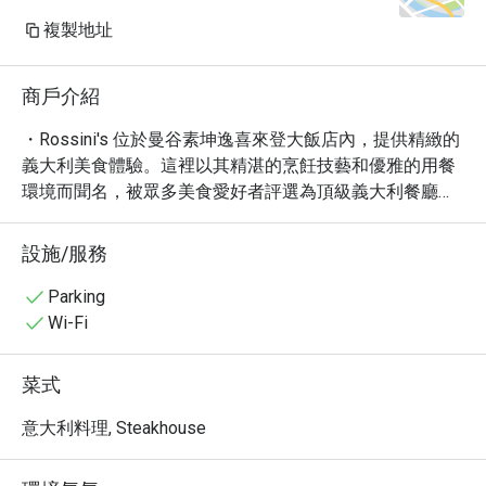
複製地址
商戶介紹
・Rossini's 位於曼谷素坤逸喜來登大飯店內，提供精緻的
義大利美食體驗。這裡以其精湛的烹飪技藝和優雅的用餐
環境而聞名，被眾多美食愛好者評選為頂級義大利餐廳之
一。

・Rossini's 的菜單精心設計，融合了傳統義大利風味與現
設施/服務
代烹飪技巧。必嚐的包括新鮮的松露料理、口感豐富的羊
排以及令人難忘的義式燴飯。餐廳提供多種精選葡萄酒，
Parking
完美搭配每一道佳餚。

Wi-Fi
・飯店位置優越，交通便利，方便前往曼谷市中心各大景
點。無論是浪漫的晚餐約會，還是與朋友共享美食，
菜式
Rossini's 都是您的理想之選。

・立即透過 Eatigo 預訂 Rossini's，享受高達 5 折的獨家
意大利料理, Steakhouse
優惠！別錯過品嚐頂級義大利料理的機會。