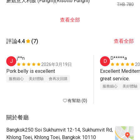
蘑菇意大利飯 (Funghi)(Risotto Funghi)
THB 780
查看全部
評論
4.4
(7)
查看全部
j**n
D*****a
J
D
2026年3月19日
2
Pork belly is excellent 
Excellent Mediterr
great service.
服務細心
美好體驗
會再次回購
服務細心
美好體驗
有幫助 (0)
關於餐廳
Bangkok250 Soi Sukhumvit 12-14, Sukhumvit Rd,
Khlong Toei, Khlong Toei, Bangkok 10110