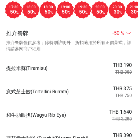
17:30
18:00
18:30
19:00
19:30
20:00
20:30
21:0
-50
-50
-50
-50
-50
-50
-30
-30
%
%
%
%
%
%
%
推介餐牌
-50 %
推介餐牌僅供參考；除特別註明外，折扣適用於所有正價菜式，詳
情請參閱商戶細則
THB 190
提拉米蘇(Tiramisu)
THB 380
THB 375
意式芝士餃(Tortellini Burrata)
THB 750
THB 1,640
和牛肋眼扒(Wagyu Rib Eye)
THB 3,280
THB 390