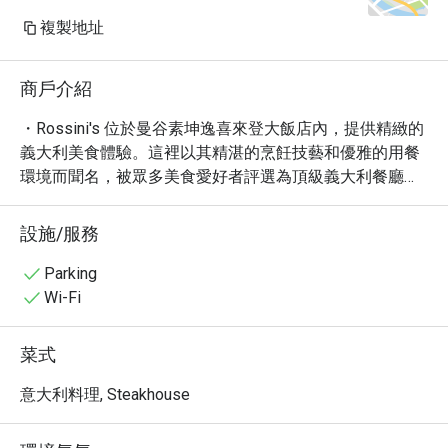
複製地址
商戶介紹
・Rossini's 位於曼谷素坤逸喜來登大飯店內，提供精緻的
義大利美食體驗。這裡以其精湛的烹飪技藝和優雅的用餐
環境而聞名，被眾多美食愛好者評選為頂級義大利餐廳之
一。

・Rossini's 的菜單精心設計，融合了傳統義大利風味與現
設施/服務
代烹飪技巧。必嚐的包括新鮮的松露料理、口感豐富的羊
排以及令人難忘的義式燴飯。餐廳提供多種精選葡萄酒，
Parking
完美搭配每一道佳餚。

Wi-Fi
・飯店位置優越，交通便利，方便前往曼谷市中心各大景
點。無論是浪漫的晚餐約會，還是與朋友共享美食，
菜式
Rossini's 都是您的理想之選。

・立即透過 Eatigo 預訂 Rossini's，享受高達 5 折的獨家
意大利料理, Steakhouse
優惠！別錯過品嚐頂級義大利料理的機會。