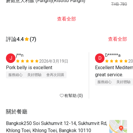
蘑菇意大利飯 (Funghi)(Risotto Funghi)
THB 780
查看全部
評論
4.4
(7)
查看全部
j**n
D*****a
J
D
2026年3月19日
2
Pork belly is excellent 
Excellent Mediterr
great service.
服務細心
美好體驗
會再次回購
服務細心
美好體驗
有幫助 (0)
關於餐廳
Bangkok250 Soi Sukhumvit 12-14, Sukhumvit Rd,
Khlong Toei, Khlong Toei, Bangkok 10110