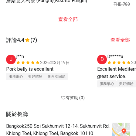
蘑菇意大利飯 (Funghi)(Risotto Funghi)
THB 780
查看全部
評論
4.4
(7)
查看全部
j**n
D*****a
J
D
2026年3月19日
2
Pork belly is excellent 
Excellent Mediterr
great service.
服務細心
美好體驗
會再次回購
服務細心
美好體驗
有幫助 (0)
關於餐廳
Bangkok250 Soi Sukhumvit 12-14, Sukhumvit Rd,
Khlong Toei, Khlong Toei, Bangkok 10110