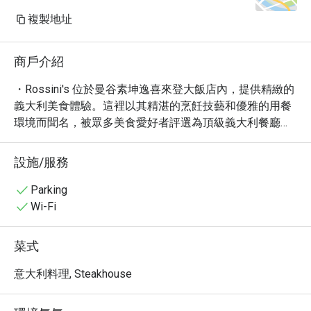
複製地址
商戶介紹
・Rossini's 位於曼谷素坤逸喜來登大飯店內，提供精緻的
義大利美食體驗。這裡以其精湛的烹飪技藝和優雅的用餐
環境而聞名，被眾多美食愛好者評選為頂級義大利餐廳之
一。

・Rossini's 的菜單精心設計，融合了傳統義大利風味與現
設施/服務
代烹飪技巧。必嚐的包括新鮮的松露料理、口感豐富的羊
排以及令人難忘的義式燴飯。餐廳提供多種精選葡萄酒，
Parking
完美搭配每一道佳餚。

Wi-Fi
・飯店位置優越，交通便利，方便前往曼谷市中心各大景
點。無論是浪漫的晚餐約會，還是與朋友共享美食，
菜式
Rossini's 都是您的理想之選。

・立即透過 Eatigo 預訂 Rossini's，享受高達 5 折的獨家
意大利料理, Steakhouse
優惠！別錯過品嚐頂級義大利料理的機會。