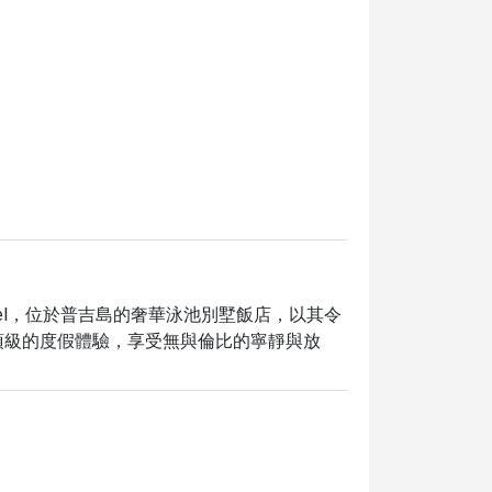
ol Villa Hotel，位於普吉島的奢華泳池別墅飯店，以其令
頂級的度假體驗，享受無與倫比的寧靜與放
的美食，讓您的味蕾也跟著一同旅行。體驗五
麗瞬間與海景的絕佳地點。

a IKI @ Sri Panwa Phuket Luxury 
的回憶。