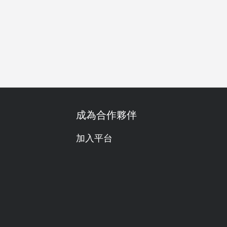
日子
週年紀念
慶生
素食友善
套餐
廚師發辦
清
成為合作夥伴
加入平台