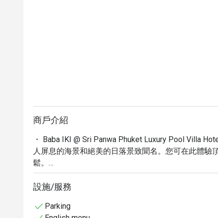
商戶介紹
・ Baba IKI @ Sri Panwa Phuket Luxury Po
人屏息的海景和絕美的日落景致聞名。您可在此體驗
鬆。

・ 這裡不僅提供無可挑剔的住宿，更匯聚了令人驚豔
星級的享受，感受渡假村的悠閒氛圍，這裡更是捕捉美
設施/服務
・ 立即透過 Eatigo 預訂，享受最高 5 折的獨家優惠，讓您在 Bab
Parking
Pool Villa Hotel 體驗極致的奢華與美味，創造難忘
English menu