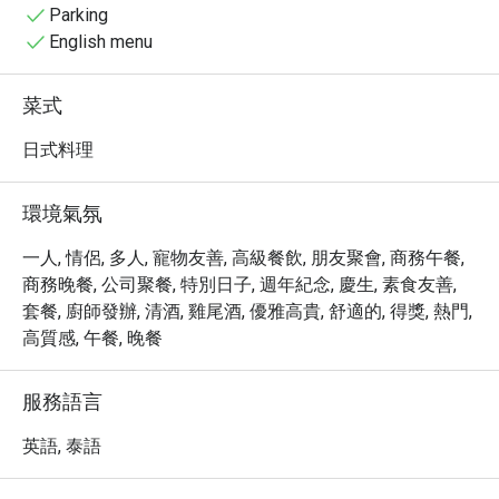
受渡假村的悠閒氛圍，這裡更是捕捉美麗瞬間與海景的絕
Parking
佳地點。

English menu
・ 立即透過 Eatigo 預訂，享受最高 5 折的獨家優惠，讓
您在 Baba IKI @ Sri Panwa Phuket Luxury Pool Villa Hotel 
菜式
體驗極致的奢華與美味，創造難忘的回憶。
日式料理
環境氣氛
一人, 情侶, 多人, 寵物友善, 高級餐飲, 朋友聚會, 商務午餐,
商務晚餐, 公司聚餐, 特別日子, 週年紀念, 慶生, 素食友善,
套餐, 廚師發辦, 清酒, 雞尾酒, 優雅高貴, 舒適的, 得獎, 熱門,
高質感, 午餐, 晚餐
服務語言
英語, 泰語