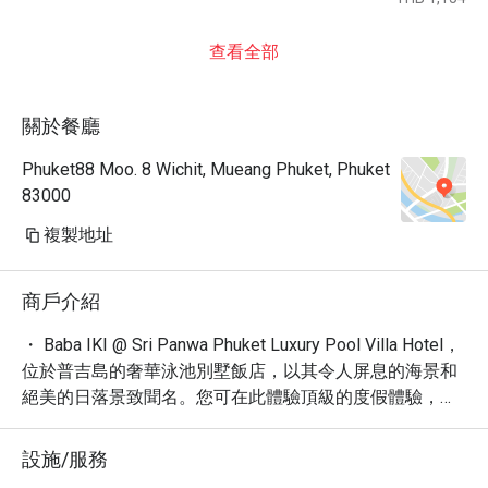
查看全部
關於餐廳
Phuket88 Moo. 8 Wichit, Mueang Phuket, Phuket
83000
複製地址
商戶介紹
・ Baba IKI @ Sri Panwa Phuket Luxury Pool Villa Hotel，
位於普吉島的奢華泳池別墅飯店，以其令人屏息的海景和
絕美的日落景致聞名。您可在此體驗頂級的度假體驗，享
受無與倫比的寧靜與放鬆。

・ 這裡不僅提供無可挑剔的住宿，更匯聚了令人驚豔的美
設施/服務
食，讓您的味蕾也跟著一同旅行。體驗五星級的享受，感