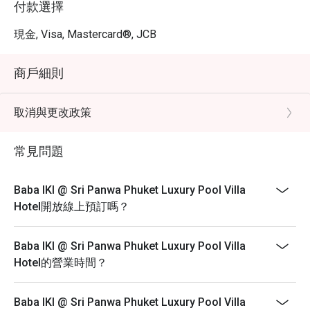
付款選擇
現金, Visa, Mastercard®, JCB
商戶細則
取消與更改政策
常見問題
Baba IKI @ Sri Panwa Phuket Luxury Pool Villa
Hotel開放線上預訂嗎？
Baba IKI @ Sri Panwa Phuket Luxury Pool Villa
Hotel的營業時間？
Baba IKI @ Sri Panwa Phuket Luxury Pool Villa