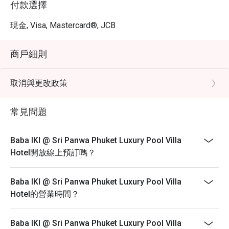
付款選擇
現金, Visa, Mastercard®, JCB
商戶細則
取消與更改政策
常見問題
Baba IKI @ Sri Panwa Phuket Luxury Pool Villa
Hotel開放線上預訂嗎？
Baba IKI @ Sri Panwa Phuket Luxury Pool Villa
Hotel的營業時間？
Baba IKI @ Sri Panwa Phuket Luxury Pool Villa