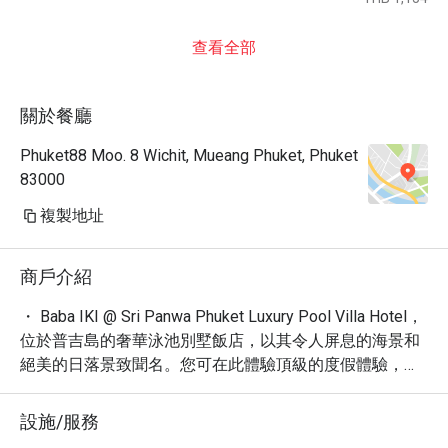
查看全部
關於餐廳
Phuket88 Moo. 8 Wichit, Mueang Phuket, Phuket
83000
複製地址
商戶介紹
・ Baba IKI @ Sri Panwa Phuket Luxury Pool Villa Hotel，
位於普吉島的奢華泳池別墅飯店，以其令人屏息的海景和
絕美的日落景致聞名。您可在此體驗頂級的度假體驗，享
受無與倫比的寧靜與放鬆。

・ 這裡不僅提供無可挑剔的住宿，更匯聚了令人驚豔的美
設施/服務
食，讓您的味蕾也跟著一同旅行。體驗五星級的享受，感