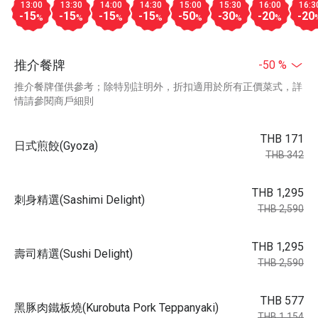
13:00
13:30
14:00
14:30
15:00
15:30
16:00
16:3
-15
-15
-15
-15
-50
-30
-20
-20
%
%
%
%
%
%
%
推介餐牌
-50 %
推介餐牌僅供參考；除特別註明外，折扣適用於所有正價菜式，詳
情請參閱商戶細則
THB 171
日式煎餃(Gyoza)
THB 342
THB 1,295
刺身精選(Sashimi Delight)
THB 2,590
THB 1,295
壽司精選(Sushi Delight)
THB 2,590
THB 577
黑豚肉鐵板燒(Kurobuta Pork Teppanyaki)
THB 1,154