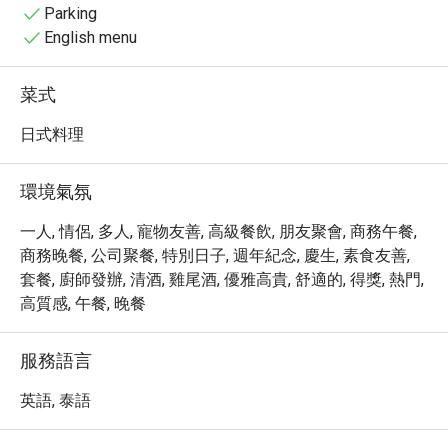
受渡假村的悠閒氛圍，這裡更是捕捉美麗瞬間與海景的絕
Parking
佳地點。

English menu
・ 立即透過 Eatigo 預訂，享受最高 5 折的獨家優惠，讓
您在 Baba IKI @ Sri Panwa Phuket Luxury Pool Villa Hotel 
菜式
體驗極致的奢華與美味，創造難忘的回憶。
日式料理
環境氣氛
一人, 情侶, 多人, 寵物友善, 高級餐飲, 朋友聚會, 商務午餐,
商務晚餐, 公司聚餐, 特別日子, 週年紀念, 慶生, 素食友善,
套餐, 廚師發辦, 清酒, 雞尾酒, 優雅高貴, 舒適的, 得獎, 熱門,
高質感, 午餐, 晚餐
服務語言
英語, 泰語