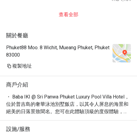
查看全部
關於餐廳
Phuket88 Moo. 8 Wichit, Mueang Phuket, Phuket
83000
複製地址
商戶介紹
・ Baba IKI @ Sri Panwa Phuket Luxury Pool Villa Hotel，
位於普吉島的奢華泳池別墅飯店，以其令人屏息的海景和
絕美的日落景致聞名。您可在此體驗頂級的度假體驗，享
受無與倫比的寧靜與放鬆。

・ 這裡不僅提供無可挑剔的住宿，更匯聚了令人驚豔的美
設施/服務
食，讓您的味蕾也跟著一同旅行。體驗五星級的享受，感