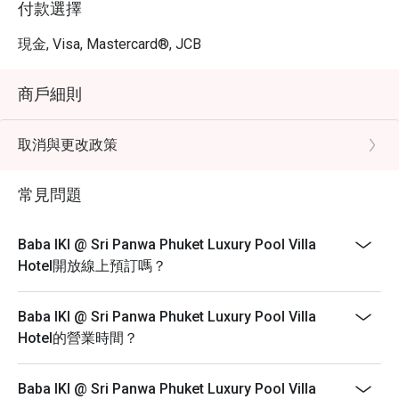
付款選擇
現金, Visa, Mastercard®, JCB
商戶細則
取消與更改政策
常見問題
Baba IKI @ Sri Panwa Phuket Luxury Pool Villa
Hotel開放線上預訂嗎？
Baba IKI @ Sri Panwa Phuket Luxury Pool Villa
Hotel的營業時間？
Baba IKI @ Sri Panwa Phuket Luxury Pool Villa