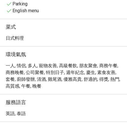
受渡假村的悠閒氛圍，這裡更是捕捉美麗瞬間與海景的絕
Parking
佳地點。

English menu
・ 立即透過 Eatigo 預訂，享受最高 5 折的獨家優惠，讓
您在 Baba IKI @ Sri Panwa Phuket Luxury Pool Villa Hotel 
菜式
體驗極致的奢華與美味，創造難忘的回憶。
日式料理
環境氣氛
一人, 情侶, 多人, 寵物友善, 高級餐飲, 朋友聚會, 商務午餐,
商務晚餐, 公司聚餐, 特別日子, 週年紀念, 慶生, 素食友善,
套餐, 廚師發辦, 清酒, 雞尾酒, 優雅高貴, 舒適的, 得獎, 熱門,
高質感, 午餐, 晚餐
服務語言
英語, 泰語