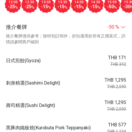
12:00
12:30
13:00
13:30
14:00
14:30
15:00
15:3
-25
-25
-15
-15
-15
-15
-50
-30
%
%
%
%
%
%
%
推介餐牌
-50 %
推介餐牌僅供參考；除特別註明外，折扣適用於所有正價菜式，詳
情請參閱商戶細則
THB 171
日式煎餃(Gyoza)
THB 342
THB 1,295
刺身精選(Sashimi Delight)
THB 2,590
THB 1,295
壽司精選(Sushi Delight)
THB 2,590
THB 577
黑豚肉鐵板燒(Kurobuta Pork Teppanyaki)
THB 1,154